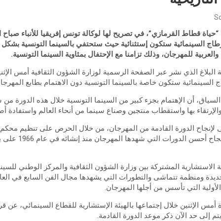
Sc
الدورة 34 لأيام قرطاج السينمائية ستكون إستثنائية حيث ستحتفي بالسينما التونسية
والعربية للمهرجان، وذلك تزامنا مع الإحتفال بمئاوية السينما التونسية.
ة البلاغ الذي نشر عبر الصفحة الرسمية لوزارة الشؤون الثقافية أمس الإث
اج السينمائية ستكون خاصة بالسينما التونسية دون الاهتمام بطابع المهرجان
سياق، أن الإهتمام بجزء كبير من السينما التونسية خلال هذه الدورة من 
والإرتقاء بها واستقطاب منتجين وصناع سينما من أنحاء العالم واستفادة أ
ى لإنجاح الدورة القادمة من المهرجان، من خلال الحرص على تنظيم محك
التفاصيل التي ساهمت في ن
 الاستشارية المشتركة بين وزارة الشؤون الثقافية والمركز الوطني للسين
ديدة ومنظمة تتماشى والتطورات التي يشهدها مجال الفن السابع في العا
الأولية التي تأسس من أجلها المهرجان.
تم إلى حد الآن ذكر موعد الدورة القادمة.