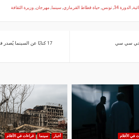
ئية
,
الدورة 34
,
تونس
,
حياة قطاط القرمازي
,
سينما
,
مهرجان
,
وزيرة الثقافة
الجي سي سي
ت في الأفلام
أخبار
سينما
قراءات في الأفلام