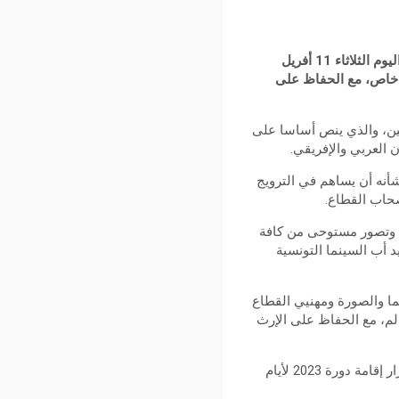
أكدت وزيرة الشؤون الثقافية “حياة قطاط القرمازي”، في تصريح لها لوكالة تونس إفريقيا للأنباء صباح اليوم الثلاثاء 11 أفريل
 بشكل خاص، مع الحفاظ على
نين، والذي ينص أساسا على
 العربي والإفريقي.
شأنه أن يساهم في الترويج
صحاب القطاع.
م وتصور مستوحى من كافة
جاح أحسن الدورات التي شهدها المهرجان منذ إنشائه في عام 1966 على يد أب السينما التونسية
ما والصورة ومهنيي القطاع
لم، مع الحفاظ على الإرث
وللتذكير، فقد صرحت الوزيرة أمس الإثنين خلال إجتماعها بالهيئة الإستشارية للقطاع السينمائي، عن قرار إقامة دورة 2023 لأيام