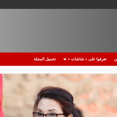
ن
تعرفوا على « شاشات »
تحميل المجلة