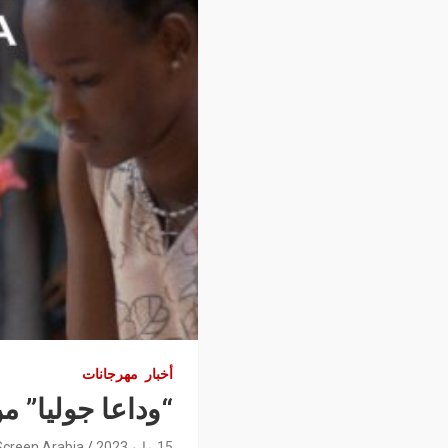
أخبار
مهرجانات
“وداعا جوليا” م
15 مايو 2023
Screen Arabia