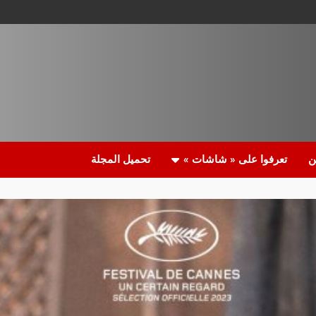
ن
تعرفوا على « شاشات »
تحميل المجلة