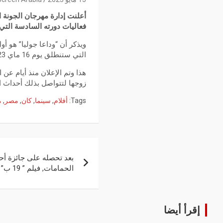
أعلنت إدارة مهرجان الجونة 
فعاليات دورته السادسة التي من المقر
التي ستنطلق يوم 16 ماي 2023 لتتواصل إلى غاية 27 من نفس الشهر.
هذا وتم الإعلان منذ أيام عن
زوجها لتتواصل بذلك أحداث ال
Tags:
أفلام
,
سينما
,
كان
,
مصر
,
م
بعد تحصله على جائزة أ
الحمامات, فيلم ” 19 ب” يعلن موعد عروضه التجارية
إقرأ أيضا