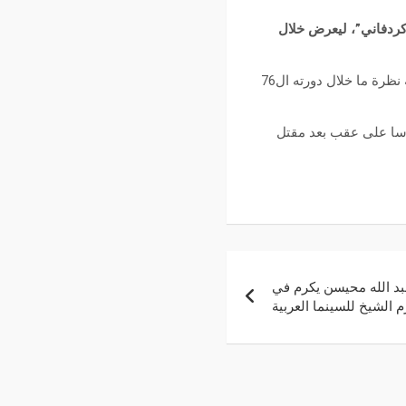
 كردفاني”، ليعرض خلال
ويذكر أن “وداعا جوليا” هو أول عمل سينمائي سوداني يعرض في مهرجان كان السينمائي ضمن مسابقة نظرة ما خلال دورته ال76
 رأسا على عقب بعد مقتل
عبد الله محيسن يكرم في
الشيخ للسينما العربية