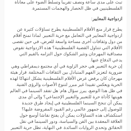
تبث على مدى ساعة ونصف تقريبا وتسلط الضوء على معاناة
الفلسطينيين في ظل الحصار والهجمات المستمرة.
ازدواجية المعايير:
يطرح قرار منع الأفلام الفلسطينية يطرح تساؤلات كثيرة عن
ازدواجية المعايير في التعامل مع حرية التعبير. لماذا تمنح أفلام
من دول وثقافات أخرى مساحة واسعة للعرض، في حين تقصى
الأفلام التي تتناول القضية الفلسطينية؟ هذه الازدواجية تقوض
مصداقية المهرجان وتثير الشكوك حول التزامه بالقيم التي
يدعي الدفاع عنها.
إن حرية التعبير هي حجر الزاوية في أي مجتمع ديمقراطي وهي
ضرورية لتعزيز الفهم المتبادل بين الثقافات المختلفة. قرار هيئة
مهرجان كان برفض عرض الأفلام الفلسطينية يشكل انتهاكا لهذه
الحرية ويعكس تقييدا غير مبرر لتنوع الأصوات والرؤى الفنية.
في ظل هذا الوضع، يبرز سؤال هام: هل تفقد السينما في العالم
هويتها كأداة حرة للتعبير والتغيير الإجتماعي؟ وإلى أي مدى
يمكن أن تنجح السينما الفلسطينية في إيجاد طرق جديدة
للوصول إلى جمهور عالمي رغم القيود المفروضة عليها؟
استكشاف هذه التساؤلات يمكن أن يفتح نقاشا أوسع حول
العلاقة المعقدة بين الفن والسياسة، ودور السينما في نقل
الحقائق وتحدي الروايات السائدة. في النهاية، تظل حرية التعبير