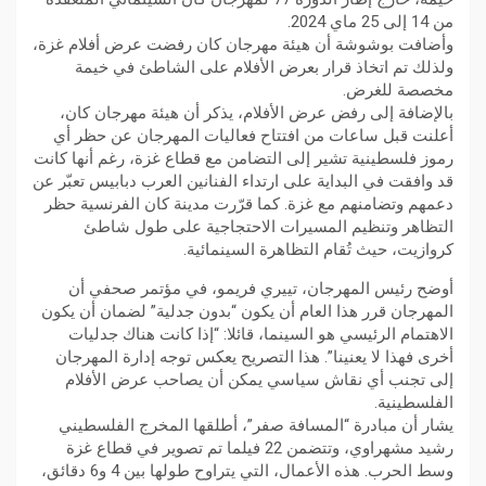
من 14 إلى 25 ماي 2024.
وأضافت بوشوشة أن هيئة مهرجان كان رفضت عرض أفلام غزة،
ولذلك تم اتخاذ قرار بعرض الأفلام على الشاطئ في خيمة
مخصصة للغرض.
بالإضافة إلى رفض عرض الأفلام، يذكر أن هيئة مهرجان كان،
أعلنت قبل ساعات من افتتاح فعاليات المهرجان عن حظر أي
رموز فلسطينية تشير إلى التضامن مع قطاع غزة، رغم أنها كانت
قد وافقت في البداية على ارتداء الفنانين العرب دبابيس تعبّر عن
دعمهم وتضامنهم مع غزة. كما قرّرت مدينة كان الفرنسية حظر
التظاهر وتنظيم المسيرات الاحتجاجية على طول شاطئ
كروازيت، حيث تُقام التظاهرة السينمائية.
أوضح رئيس المهرجان، تييري فريمو، في مؤتمر صحفي أن
المهرجان قرر هذا العام أن يكون “بدون جدلية” لضمان أن يكون
الاهتمام الرئيسي هو السينما، قائلا: “إذا كانت هناك جدليات
أخرى فهذا لا يعنينا”. هذا التصريح يعكس توجه إدارة المهرجان
إلى تجنب أي نقاش سياسي يمكن أن يصاحب عرض الأفلام
الفلسطينية.
يشار أن مبادرة “المسافة صفر”، أطلقها المخرج الفلسطيني
رشيد مشهراوي، وتتضمن 22 فيلما تم تصوير في قطاع غزة
وسط الحرب. هذه الأعمال، التي يتراوح طولها بين 4 و6 دقائق،