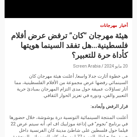
أخبار
مهرجانات
هيئة مهرجان “كان” ترفض عرض أفلام
فلسطينية…هل تفقد السينما هويتها
كأداة حرة للتعبير؟
20 مايو 2024
Screen Arabia
في خطوة أثارت جدلا واسعا, أعلنت هيئة مهرجان كان
السينمائي رفضها عرض مجموعة من الأفلام الفلسطينية، مما
أثار تساؤلات عميقة حول مدى التزام المهرجان بمبادئ حرية
التعبير والفن، ودوره في تعزيز الحوار الثقافي.
قرار الرفض وأبعاده:
أعلنت المنتجة السينمائية التونسية درة بوشوشة، خلال حضورها
في برنامج “نجوم” في إذاعة موزاييك اف ام، أنه سيتم عرض 22
فيلما حول فلسطين على شاطئ مدينة كان الفرنسية داخل
خيمة، خارج إطار الدورة 77 لمهرجان كان السينمائي المنعقدة