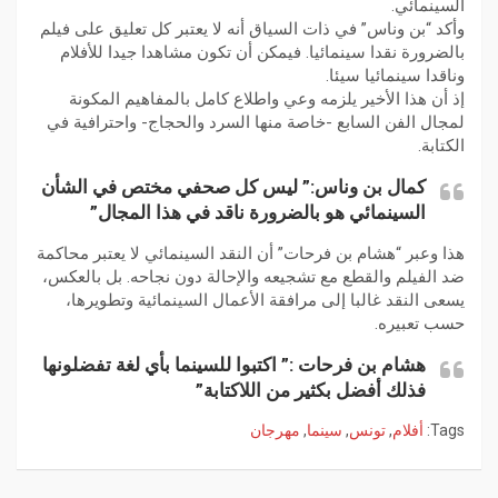
السينمائي.
وأكد “بن وناس” في ذات السياق أنه لا يعتبر كل تعليق على فيلم
بالضرورة نقدا سينمائيا. فيمكن أن تكون مشاهدا جيدا للأفلام
وناقدا سينمائيا سيئا.
إذ أن هذا الأخير يلزمه وعي واطلاع كامل بالمفاهيم المكونة
لمجال الفن السابع -خاصة منها السرد والحجاج- واحترافية في
الكتابة.
كمال بن وناس:” ليس كل صحفي مختص في الشأن
السينمائي هو بالضرورة ناقد في هذا المجال”
هذا وعبر “هشام بن فرحات” أن النقد السينمائي لا يعتبر محاكمة
ضد الفيلم والقطع مع تشجيعه والإحالة دون نجاحه. بل بالعكس،
يسعى النقد غالبا إلى مرافقة الأعمال السينمائية وتطويرها،
حسب تعبيره.
هشام بن فرحات :” اكتبوا للسينما بأي لغة تفضلونها
فذلك أفضل بكثير من اللاكتابة”
Tags:
أفلام
,
تونس
,
سينما
,
مهرجان