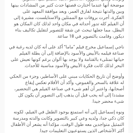
موضحة أنها عندما أختارت قصتها حدث كثير من المشادات بينها
وبين والدتها نتيجة لفارق العمر، وبعد موافقة المعهد على
الفكرة، أجرت بروفات مع الممثلين والاستايلست، مشيرة إلى
أن الفيلم كله تدور أحداثه في مكان واحد لذلك كان المكان هو
البطل، مما جعلها تبحث عن شقة للتصوير لتقليل تكاليف بناء
ديكور، وقامت بالتصوير في 18 ساعة.
ناجي إسماعيل مخرج فيلم “ماما” أكد على أنه كان لديه رغبة في
صناعة فيلمه بالأبيض والأسود بالإضافة إلى أن بطلة الفيلم
حياتها تمتلىء بالقتامة ولا يوجد بها ألوان برغم كونها تعيش على
البحر لذلك كانت فكرة الأبيض والأسود مناسبة للأحداث.
وأوضح أن تاريخ الحكايات مبني على الأساطير، وجزء من الحكي
له علاقة بالسحر والغموض، وأكد أن الأفلام تعكس إيقاع
أصحابها، واعتبر أن أهم شىء في صناعة الفيلم هي التحضير،
مشددا إلى أنه يحب قبل أن يذهب إلى التصوير أن يكون كل
شىء محضر جيدا.
ونوه إسماعيل إلى أنه استمتع بوجود الطفل في الفيلم، لكونه
كان ذكي جدا، ولديه وعي كبير بالتصوير وكانت والدته ومدرسة
التمثيل متواجدين معه طول الوقت، مؤكدا أنه يشعر أن الأطفال
أكثر الأشخاص الذين يستوعبون التعليمات جيدا.