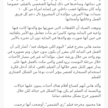
في دماغها، وساعدها في ذلك إيمانها الشخصي بالفيلم، خصوصا
وأنه كان يمتلكها غضب داخلي عن إصابة امرأة من كل ١٠
سيدات بهذا المرض، مؤكدة أن المشروع نال دعم كل فريق
العمل وعائلتها وأصحابها.
ونوهت الصياد أن اللقطات التي صورتها مع والدتها كانت فيها
واعية في البداية بوجود كاميرا ثم بدأت تتعامل مع الأمر بتلقائية،
في حين أنها صورت مع والدها في البداية دون أن تخبره بالأمر.
محمد هاني مخرج فيلم ” اليوم اللي شوفتك فيه”، أشار إلى أن
العمل في البداية كان مقرر أن يكون بدون حوار، وتم تصويره في
يوم واحد من خلال ورشة عمل، مؤكدا أنه غير في مسار الأحداث
خلال مرحلة البوست برودكشن والتي مكث بالعمل فيها على
مدار شهر كامل شعر خلالها أن الفيلم ناقص، لذلك أدخل فكرة
استخدام السيجارة كعنصر مؤثر أحدث نوعا من الشكل الفنتازي
للفيلم.
وأكد هاني أنهم كصناع أفلام هناك أحداث يبنون عليها خيالات
وبالنسبة له الفيلم لم يكن بهذا الشكل في خياله لكن خلال
التصوير خرج بشكل مختلف تماما.
هنا محمود مخرجة فيلم “زي الشمس”، أوضحت أنها ترجمت