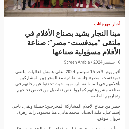
أخبار
مهرجانات
مينا النجار يشيد بصناع الأفلام في
ملتقى “ميدفست- مصر”: صناعة
الأفلام مسؤولية صناعها
16 سبتمبر 2024
Screen Arabia
أقيم يوم الأحد 15 سبتمبر 2024، على هامش فعاليات ملتقى
«ميدفست- مصر» جلسة نقاشية مع المخرجين المشاركين
بأفلامهم في المسابقة الرسمية، حيث تحدثوا عن رحلتهم في
صناعة مشروعاتهم كما روا بعض تفاصيل من قصص نجاحهم
وتجاربهم الخاصة.
حضر من صناع الأفلام المشاركة المخرجين: جميلة ويفي، ناجي
إسماعيل، ملك الصياد، محمد هاني، هنا محمود، رانيا زهرة،
مروان موفق.
وبدأت رانيا زهرة مخرجة فيلم «رفقاء سكن» الحديث عن فكرة