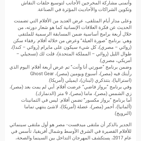
وأتمنى مشاركة المخرجين الأجانب لتوسيع حلقات النقاش
وتكوين الشراكات والأحاديث المؤثرة في الصناعة.
وعلى مدار أيام المتلقى، عرض العديد من الأفلام التي تضمنت
الحديث عن فكرة العلاقات الإنسانية كما هو شعار دورته، من
خلال أربعة برامج أساسية ضمن المسابقة الرسمية للملتقى
وهي: برنامج “صورة العيلة” وعرض من خلاله أفلام: رفقاء سكن
(روائي – مصري)، كل شيء سيكون على مايرام (روائي – كندا)،
طوال الليل (روائي – المملكة المتحدة)، قلت لك (تسجيلي –
أمريكي، مصري).
وضمن برنامج “صورتي أنا وأنت” تم عرض أربعة أفلام: اليوم الذي
رأيتك فيه (مصر)، أسبوع ويومين (مصر)، Ghost Gear
(استراليا)، بتتذكري (لبنان)، ايميلي (أمريكا).
وفي برنامج “برواز فاضي” عرضت أفلام: أبي لم يمت بعد (مصر)،
زي الشمس (مصر)، ماما (مصر)، 9 متر (الدنمارك).
أما برنامج “برواز مكسور” تضمن أفلام: ليس في الثمانينات
(ألمانيا)، أحمر (مصر)، عضلة (أمريكا)، لاشئ ينتهي تماما
(النرويج).
الجدير بالذكر أن ملتقى ميدفست- مصر هو أول ملتقى سينمائي
للأفلام القصيرة في الشرق الأوسط وشمال أفريقيا، تأسس في
عام 2017، يستكشف المهرجان التداخل بين السينما والصحة،