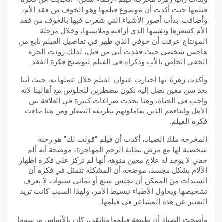
فيلمها حيث أكدت أن موضوع فيلمها وهو الخوف من فقد الأم،
وأضافت: بدأت أصور الأشياء التي شعرت فيها بالخوف من فقد
الأم كشعرها ونفسها الذي أراقبه وملابسها، وخلال مرحلة
المونتاج عرفت أن خوفي الذي ظهر في تفاصيل الفيلم نابع من
هاجس شخصي حيث فقدت أبي من قبل، لذلك زودت الجزء
الخفي الخاص بالأب وذكراه في الفيلم لتوضيح فكرة الفقد.
وأكدت زهرة أنها اختارت عنوان الفيلم خلال عملها به، حيث أننا
بعد سن معين نصل إليه نكون مضطرين للجلوس مع أهالينا لأنه
واجب في الحياة، وهنا يحدث صراعات كبيرة في العلاقة بين
الأهل وابناءهم الذين يعاملونهم بطريقة الصغار ومن هنا جاءت
فكرة الفيلم.
المخرجة ملك الصياد، أكدت أن فيلم “قولت لك” هو رحلة
شخصية لها مع مرض بطانة الرحم المهاجرة، موضحة أنه ألم
خفي لا يوجد له علاج معين منوهة أنها لم تركز على فكرة إظهار
الآلام بشكل مجسد، موضحة أن المشكلة تتمثل في فكرة أن
السيدات من الممكن أن تجلس سبع أو ثماني سنوات لا تعرف
تشخيصها ويحاول الأطباء تبسيط الأمر، ولهذا السبب كانت تريد
التعبير عن هذه المشاعر في فيلمها.
وأضحت الصياد أن طبيعة فيلمها وثائقي، كان بالأساس مرسوما