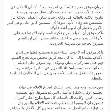
مروان موفق مخرج فيلم “أبي لم يمت بعد”، أكد أن التفكير في
شخصية الأب ضمن أحداثه فيلمه كان يتطلب وجود مرجعية
لتاريخ علاقته بالعائلة قبل وفاته، حيث يتناول الفيلم العلاقة بين
الشقيقين بعد وفاة الأب، منوها أن الممثلين كانوا على وعي كبير
بالأدوار باعتبار أن لديهم أشقاء أولاد.
وأكد موفق أن الفيلم يطرح فكرة المسئولية الاجتماعية على
الأخ الأكبر ودوره في مراعاة العائلة، مشيرا إلى أن الفيلم
مشروع تخرجه من مدرسة الجزويت.
وأكد موفق، أنه لا يوجد أشياء كثيرة نستطيع فعلها في إنتاج
الأفلام، مشددا إلى أنه كان معه فريق مخلص يريد نجاح الفيلم،
فهو عمل تشاركي بامتياز، ومؤكدا أنهم صرفوا على الفيلم
بامكانيات محدودة باستثناء التصوير في شادر العزاء، منوها
لضرورة استغلال مصادرنا لأبعد مدى في ظل التكاليف الإنتاجية
الباهظة.
ومن جانبه، وجه مينا النجار الشكر لصناع الأفلام في نهاية
الجلسة، وقال: شكرا للأعمال التي قدمتموها، لأنها تضمنت
رسائل كثيرة وكانت المناقشات كل منها يطرح أفكار كثيرة،
فالمهرجان لا يقوم الإ بشغلكم، فصناعة الأفلام والمهرجان
مسئولية صانع العمل نفسه فأنتم تحملون كل الأفكار والمشاعر،