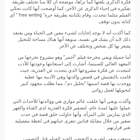
فكرة الذكرى بلغتها كما تراها، موضحة أن كلا منا تختلف طريقة
تفكيره في إحياء الذكرى عن الآخر، كما أوضحت أنها كانت تحكي
الفيلم مثلما تتحدث، وقام بكتابته بطريقة حرة” free writing ” أي
كتابة بدون توقف.
كما أكدت أنه لا يوجد إجابات لشىء معين في الحياة ومن يعتقد
ذلك لابد أن يشك في نفسه، منوهة أنها هناك مساحة للتخيل
يشعر بها كل شخص وتختلف عن الآخر.
أما جميلة ويفي مخرجة فيلم “أحمر” وهو مشروع تخرجها من
المعهد العالي للسينما، أشارت إلى استعانتها وعودتها للأدب
لتتحدث عن فكرة مشروعها الذي يتحدث عن العذرية، حيث
قامت بالتفتيش في قصص والدتها وهي الأديبة مها عطية
ووجدت بها قصة اسمها “تحليل دم”، مما تطلب مجهود كبير
لتحويلها لعمل روائي.
وأكدت ويفي أنها خلقت عالم موازي هي ووالدتها للأحداث التي
عملوا عليها لمدة عام، لتضفير فكرة العذرية لدى الفتاة والقهر
الذي يمارس على المرأة، وأنها حاولت خلق قصة في حدث
صغير من خلال مقابلة فتاتين تتعرى حياتهم في لحظة مفصلية
تغير قرارتهم.
ونوهت ويفي لضرورة التحضير الجيد للفيلم قبل التصوير،