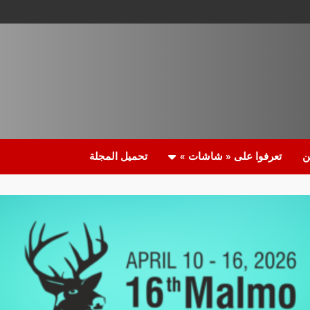
ن
تعرفوا على « شاشات »
تحميل المجلة