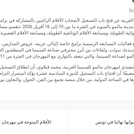
Sc
العربية عن فتح باب التسجيل لأصحاب الأفلام الراغبين بالمشاركة في برا
للمهرجان، والتي ستعقد في مدينة مالمو با
ئية الطويلة، ومسابقة الأفلام الوثائقية الطويلة، ومسابقة الأفلام القصيرة ال
 فعاليات المسابقة الرسمية برامج خاصة (ليالي عربية، عروض المدارس، في
ديدة)، ندوات، ولقاءات بين أبرز محترفي صناعة السينما في المنطقتين الع
صناعة السينما، والتي تنعقد بالتوازي مع المهرجان في الفترة من 11 إلى 14 أفريل2026
فيذي لمهرجان مالمو للسينما العربية، محمد قبلاوي، أن انطلاق التسجي
ضيفًا: أن افتتاح باب التسجيل للدورة السادسة عشرة يؤكد استمرار التزا
ها في الساحة الدولية، من خلال منصة تجمع بين الفن، الحوار، والتعاون بين
وابها نهائيا في تونس
الأفلام المتوجة في مهرجان 