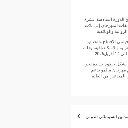
مج الدورة السادسة عشرة
لسويد في الفترة ما بين 10 إلى 16 أفريل 2026. تنقسم مسابقات المهرجان إلى ثلاث
روائية والوثائقية
لمي الافتتاح والختام،
ربية والاسكندنافية، وذلك
ل يشكل خطوة جديدة نحو
م مهرجان مالمو بدعم
 المبدعين من العالم
مدنين السينمائي الدولي