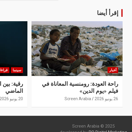
إقرأ أيضا
أخبار
سينما
قراءا
راحة العودة: رومنسية المعاناة في
رقية: بين 
فيلم «يوم الدين»
الماضي
26 يونيو 2026
Screen Arabia
20 يونيو 2026
Screen Arabia © 2025