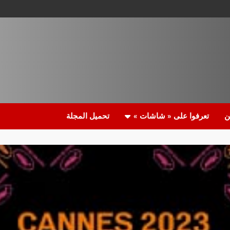
ن
تعرفوا على « شاشات »
تحميل المجلة