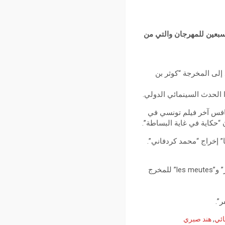
لسبعين للمهرجان والتي من
 إلى المخرجة “كوثر بن
 الحدث السينمائي الدولي.
 أكثر من 50 عاما على التوالي، حيث نافس آخر فيلم تونسي في
” إخراج “محمد كردفاني”.
كما يشارك فيلمان مغربيان في مسابقة “نظرة ما” وهو كل من “أم كل الأكاذيب” للمخرجة “أسماء المدير” و”les meutes” للمخرج
”.
ائي
,
هند صبري