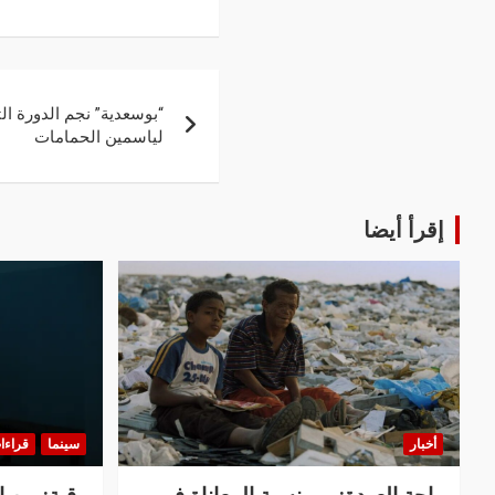
“بوسعدية” نجم الدورة ال
لياسمين الحمامات
إقرأ أيضا
أخبار
سينما
قراءا