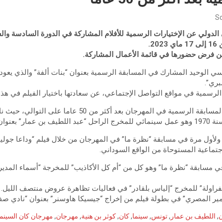
Sc
الدولي عن الإختيارات الرسمية للأفلام المشاركة في الدورة السادسة وا
2.
من فرض حضورها في قائمة الأعمال المشاركة.
ونسي الوحيد المشارك في المسابقة الرسمية بعنوان “بنات ألفة” والذي يعود
بري”.
لرسمية في مواقع التواصل الإجتماعي، عن سعادتها باختيار الفيلم في هذا
وبهذا الفيلم تعود تونس إلى المسابقة الرسمية في المهرجان بعد
غاية البساطة”.
ولأول مرة في مسابقة “نظرة ما” في المهرجان من خلال فيلم “وداعا جوليا
إجتماعية المستوحاة من الواقع السوداني.
لفراولة” للمخرج “إلياس بلقادر” في فعاليات تظاهرة عروض منتصف الليل.
ير المصري” في بطولة فيلم من إخراج “جيسيكا هاوسنر” بعنوان “نادي صفر
ن
,
اللطيف بن عمار
,
تونس
,
سينما
,
كان
,
كوثر بن هنية
,
مهرجان
,
مهرجان كان السينم