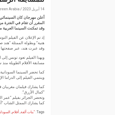
14 أبريل 2023
reen Arabia
أعلن مهرجان كان السينمائي 
المقرر أن تقام في الفترة من 16 إلى 17 ماي 023
وقد تمكنت السينما العربية 
إذ تم الإعلان عن الفيلم الت
هنية” وبطولة الممثلة “هند ص
وقد عبرت هند، عبر صفحتها ا
مسابقة الأفلام الطويلة منذ سنة 1970 وهو عمل سينمائي للمخرج الراحل “عبد اللطيف بن عمار” بعنوان “حكاية في 
كما تحضر السينما السودانية 
وينتمي الفيلم إلى الدراما ال
“كمال الأزرق”.
وتحضر الجزائر بفيلم “عمر ا
كما يشارك الممثل الشاب “أم
Tags:
"بنات ألفة
,
أفلام
,
السودا