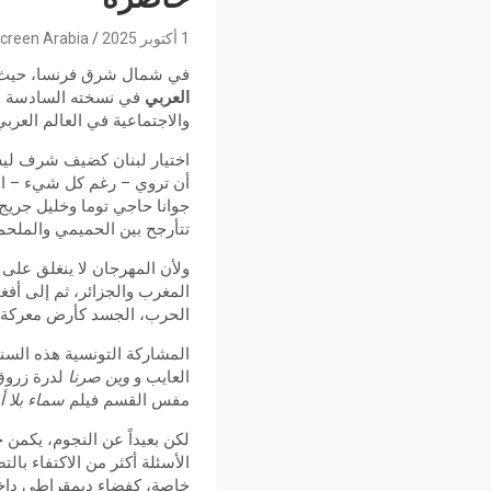
1 أكتوبر 2025
creen Arabia
في شمال شرق فرنسا، حيث يلتقي ا
العربي
في نسخته السادسة وال
والاجتماعية في العالم العربي،
اختيار لبنان كضيف شرف ليس 
أن تروي – رغم كل شيء – الح
جوانا حاجي توما وخليل جريج، 
تتأرجح بين الحميمي والملحم
ولأن المهرجان لا ينغلق على 
المغرب والجزائر، ثم إلى أفغا
الحرب، الجسد كأرض معركة، 
المشاركة التونسية هذه الس
العايب و
وين صرنا
لدرة زروق 
مفس القسم فيلم
سماء بلا 
لكن بعيداً عن النجوم، يكمن
الأسئلة أكثر من الاكتفاء بال
خاصة، كفضاء ديمقراطي داخ