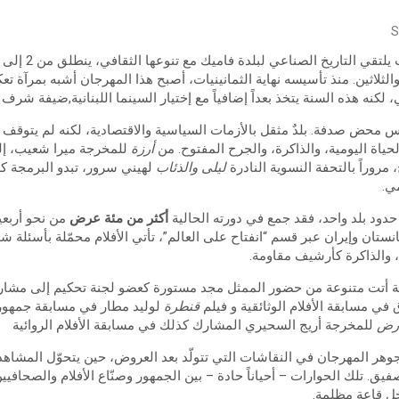
S
لتاريخ الصناعي لبلدة فاميك مع تنوعها الثقافي، ينطلق من 2 إلى 12 أكتوبر
ثلاثين. منذ تأسيسه نهاية الثمانينيات، أصبح هذا المهرجان أشبه بمرآة ت
 لكنه هذه السنة يتخذ بعداً إضافياً مع إختيار السينما اللبنانية,ضيفة شرف 
محض صدفة. بلدٌ مثقل بالأزمات السياسية والاقتصادية، لكنه لم يتوقف ع
ياة اليومية، والذاكرة، والجرح المفتوح. من
أرزة
للمخرجة ميرا شعيب، إلى 
مروراً بالتحفة النسوية النادرة
ليلى والذئاب
لهيني سرور، تبدو البرمجة كر
ي.
حدود بلد واحد، فقد جمع في دورته الحالية
أكثر من مئة عرض
من نحو أربعي
نستان وإيران عبر قسم “انفتاح على العالم”، تأتي الأفلام محمّلة بأسئلة ش
والذاكرة كأرشيف مقاومة.
نة أتت متنوعة من حضور الممثل مجد مستورة كعضو لجنة تحكيم إلى مشا
في مسابقة الأفلام الوثائقية و فيلم
قنطرة
لوليد مطار في مسابقة جمهور
أرض
للمخرجة أريج السحيري المشارك كذلك في مسابقة الأفلام الروائية
 جوهر المهرجان في النقاشات التي تتولّد بعد العروض، حين يتحوّل المش
تصفيق. تلك الحوارات – أحياناً حادة – بين الجمهور وصنّاع الأفلام والصحاف
ل قاعة مظلمة.