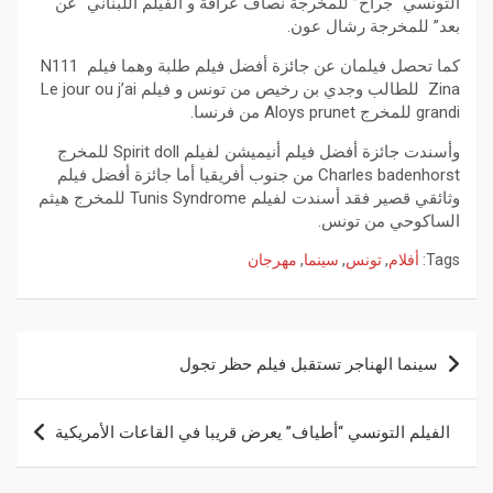
التونسي “جراح” للمخرجة نصاف عرافة و الفيلم اللبناني “عن
بعد” للمخرجة رشال عون.
كما تحصل فيلمان عن جائزة أفضل فيلم طلبة وهما فيلم N111
Zina للطالب وجدي بن رخيص من تونس و فيلم Le jour ou j’ai
grandi للمخرج Aloys prunet من فرنسا.
وأسندت جائزة أفضل فيلم أنيميشن لفيلم Spirit doll للمخرج
Charles badenhorst من جنوب أفريقيا أما جائزة أفضل فيلم
وثائقي قصير فقد أسندت لفيلم Tunis Syndrome للمخرج هيثم
الساكوحي من تونس.
Tags:
أفلام
,
تونس
,
سينما
,
مهرجان
سينما الهناجر تستقبل فيلم حظر تجول
الفيلم التونسي “أطياف” يعرض قريبا في القاعات الأمريكية