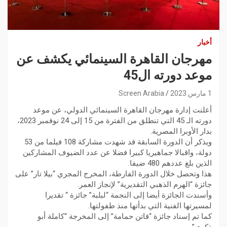
أخبار
مهرجان القاهرة السينمائي يكشف عن
موعد دورته ال45
1 مارس 2023
Screen Arabia
أعلنت إدارة مهرجان القاهرة السينمائي الدولي، عن موعد
دورته الـ 45 التي تنطلق من الفترة من 15 إلى 24 نوفمبر 2023،
بدار الأوبرا المصرية.
ويذكر أن الدورة السابقة قد شهدت مشاركة 108 فيلما من 53
دولة، واقبالا جماهيريا كبيرا فضلا عن عدد الضيوف المشاركين
الذين بلغ عددهم 480 ضيفا.
هذا وتحصل خلال الدورة الفارطة، المخرج المجري “بيلا تار” على
جائزة “الهرم الذهبي التقديرية” لإنجاز العمر.
وأسندت الجائزة أيضا إلى النجمة “لبلبة” جائزة “ تقديرا
لمسيرتها الفنية التي بدأتها منذ طفولتها.
كما تم إسناد جائزة “فاتن حمامة” إلى المخرجة “كاملة أبو