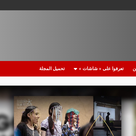
ن
تعرفوا على « شاشات »
تحميل المجلة