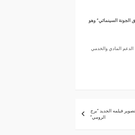
 في برنامج “منطلق الجونة السينمائي” وهو
حصلوا على الدعم المادي والخدمي
وير فيلمه الجديد “برج
الرومي”