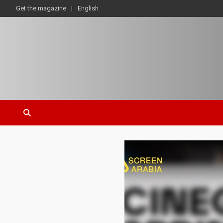
Get the magazine
English