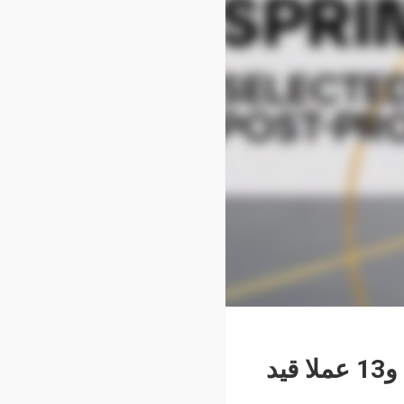
مهرجان الجونة السينمائي يدعم 7 مشاريع ما بعد الإنتاج و13 عملا قيد