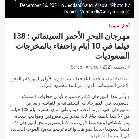
December 06, 2021 in Jeddah, Saudi Arabia. (Photo by
Daniele Venturelli/Getty Images)
أخبار
سينما
مهرجان البحر الأحمر السينمائي : 138
فيلما في 10 أيام واحتفاء بالمخرجات
السعوديات
7 ديسمبر 2021
Screen Arabia
انطلقت بمدينة جدة البلد فعاليات الدورة الأولى لمهرجان البحر
الأحمر السينمائي الدولي برئاسة محمود التركي.
و يأتي هذا المهرجان كبادرة مميزة لأولى خطوات المملكة
السعودية في المهرجانات السينمائية و الثقافية و يعرض
المهرجان في دورته الافتتاحية وعلى مدى عشرة أيام 138 فيلماً
من 67 بلداً ناطقة بـ34 لغة لمخرجين معروفين ومواهب جديدة
يتم اكتشافها وتقديمها لأول مرة. كما يضم برنامج المهرجان 27
فيلماً سعودياً جديداً لمواهب واعدة ترسم ملامح الموجة الجديدة
في السينما السعودية.