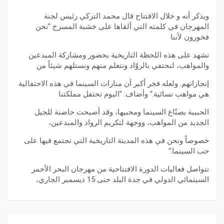
ويذكر أنه و خلال الافتتاح قال محمد التركي رئيس لجنة
المهرجان في كلمته التي ألقاها على خشبة المسرح ”نحن
فخورون لأننا
نشهد على هذه اللحظة التاريخية بحضور ومشاركة المبدعين
والمواهب، لنحتفي بالروّاد ونتعلم منهم ونستلهم شيئاً من
إنجازاتهم. ولعله فخر أكبر أن منارات السينما في هذه الاحتفالية
هي مواهب نسائية.“ وأضاف: ”اليوم تحتفل مملكتنا
الحبيبة بصنّاع السينما ومحبيها، وقد أصبحت حاضنة للجيل
الجديد من المواهب، ووجهة لتكريم الرواد والمبدعين،
خصوصاً ونحن في هذه المدينة التاريخية التي نجتمع فيها على
حب السينما.“
تتواصل فعاليات الدورة الافتتاحية من مهرجان البحر الأحمر
السينمائي الدولي في جدة البلد حتى 15 ديسمبر الجاري،