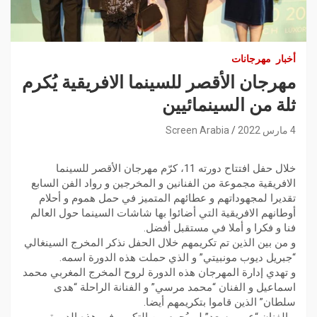
أخبار
مهرجانات
مهرجان الأقصر للسينما الافريقية يُكرم
ثلة من السينمائيين
4 مارس 2022
Screen Arabia
خلال حفل افتتاح دورته 11، كرّم مهرجان الأقصر للسينما
الافريقية مجموعة من الفنانين و المخرجين و رواد الفن السابع
تقديرا لمجهوداتهم و عطائهم المتميز في حمل هموم و أحلام
أوطانهم الافريقية التي أضائوا بها شاشات السينما حول العالم
فنا و فكرا و أملا في مستقبل أفضل.
و من بين الذين تم تكريمهم خلال الحفل نذكر المخرج السينغالي
“جبريل ديوب مونبيتي” و الذي حملت هذه الدورة اسمه.
و تهدي إدارة المهرجان هذه الدورة لروح المخرج المغربي محمد
اسماعيل و الفنان “محمد مرسي” و الفنانة الراحلة “هدى
سلطان” الذين قاموا بتكريمهم أيضا.