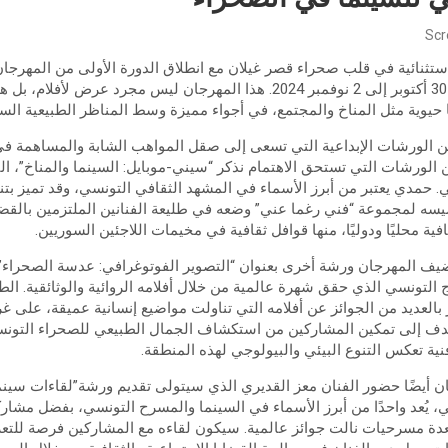
Scr
ستثنائية في قلب صحراء قصر غيلان مع انطلاق الدورة الأولى من المهرجا
الصحراء، المزمع إقامتها من 30 أكتوبر إلى 2 نوفمبر 2024. هذا المهرجان ليس مجر
 حيوية مثل المناخ والمجتمع، في أجواء مميزة وسط المناظر الطبيعية الس
الورشات الإبداعية التي تسعى إلى صقل المواهب الشابة والمساهمة في
ين الورشات التي تستحق الاهتمام نذكر “سيني-موبايل: السينما والمناخ”، ا
حمدي يعتبر من أبرز الأسماء في المشهد الثقافي التونسي، وقد تميز بتنو
يسه لمجموعة “فني رغما عني” وضعه في طليعة الفنانين الملتزمين بالقضا
فية محليًا ودوليًا، منها قوافل ثقافية في مخيمات اللاجئين السوريين.
يف المهرجان ورشة أخرى بعنوان “التصوير الفوتوغرافي: عدسة الصحراء
التونسي الذي حقق شهرة عالمية من خلال أفلامه الروائية والوثائقية. الط
 بالعديد من الجوائز عن أفلامه التي تناولت مواضيع إنسانية عميقة، على غر
تهدف إلى تمكين المشاركين من استكشاف الجمال الطبيعي للصحراء التونس
ية تعكس التنوع البيئي والبيولوجي لهذه المنطقة.
 أيضًا حضور الفنان معز القديري الذي سيتولى تقديم ورشة”لقاءات سينما
، يُعد واحدًا من أبرز الأسماء في السينما والمسرح التونسي، بفضل مشارك
لعدة مسرحيات نالت جوائز عالمية. سيكون لقاءه مع المشاركين فرصة للتع