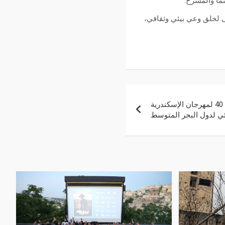
نما والمسرح.
ى لخلق وعي بيئي وثقافي،
يومين ” لدريد لحام يفتتح الدورة 40 لمهرجان الإسكندرية
ئي لدول البحر المتوسط