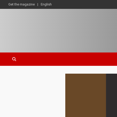
Get the magazine
English