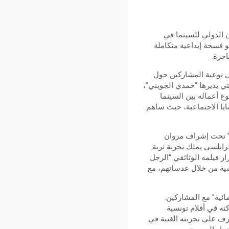
ن الدولي للسينما في
د عرض لأفلام، بل هو فسحة إبداعية متكاملة
احرة.
 توعية المشاركين حول
لتي يديرها “حمدي الجويني”،
ع أعماله بين السينما
يا الاجتماعية، حيث ساهم
” تحت إشراف مروان
رابلسي يملك تجربة ثرية
ار فيلمه الوثائقي “الرجل
ية من خلال عدساتهم، مع
ئية” مع المشاركين.
ته في أفلام تونسية
رف على تجربته الغنية في