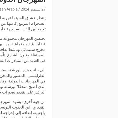
27 سبتمبر 2024
een Arabia
ينتظر عشاق السينما تجربة ا
تجمع بين الفن السابع وقضايا
يحتضن المهرجان مجموعة من 
قضايا بيئية واجتماعية. من ب
مخرج سينمائي وناشط ثقافي. 
المستقلة وفنون الشارع. تأس
في العديد من المبادرات الثقا
إلى جانب هذه الورشة، يستض
الطرابلسي، المصور والمخرج 
في المهرجانات الدولية، وفاز
الذي أصبح متحفًا”. ورشته 
التركيز على تقديم تصورات فن
من جهة أخرى، يشهد المهرجان
القديري، ابن الجنوب التونسي
وأجنبية، إضافة إلى إخراجه 