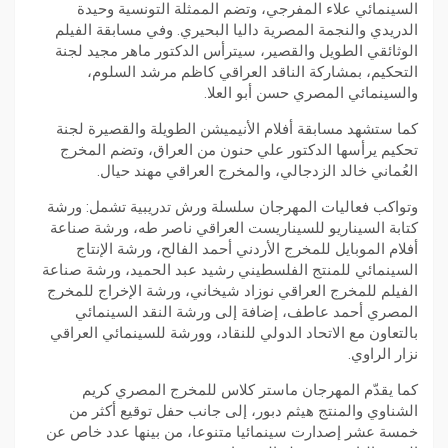
السينمائي علاء المفرجي، وتضم الممثلة التونسية وحيدة
الدريدي والنجمة المصرية داليا البحيري. وفي مسابقة الفيلم
الوثائقي الطويل والقصير، سيترأس الدكتور ماهر مجيد لجنة
التحكيم، بمشاركة الناقد العراقي كاظم مرشد السلوم،
والسينمائي المصري حسن أبو العلا.
كما ستشهد مسابقة أفلام الأنيميشن الطويلة والقصيرة لجنة
تحكيم يرأسها الدكتور علي حنون من العراق، وتضم المخرج
العُماني خالد الزدجالي، والمخرج العراقي مهند حيال.
وتواكب فعاليات المهرجان سلسلة ورش تدريبية تشمل: ورشة
كتابة السيناريو للسيناريست العراقي ناصر طه، ورشة صناعة
أفلام الموبايل للمخرج الأردني أحمد الفالح، ورشة الإنتاج
السينمائي للمنتج الفلسطيني رشيد عبد الحميد، ورشة صناعة
الفيلم للمخرج العراقي نوزاد شيخاني، ورشة الإخراج للمخرج
المصري أحمد عاطف، إضافة إلى ورشة النقد السينمائي
بالتعاون مع الاتحاد الدولي للنقاد، وورشة للسينمائي العراقي
نزار الراوي.
كما يقدّم المهرجان ماستر كلاس للمخرج المصري كريم
الشناوي والمنتج هيثم دبور، إلى جانب حفل توقيع أكثر من
خمسة عشر إصدارت سينمائيا متنوعا، من بينها عدد خاص عن