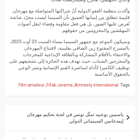
وأكدت منظمة العفو الدولية أنّ شراكتها المتواصلة مع مهرجان
قليبية تنطلق من إيمانها العميق بأن السينما ليست مجرّد شاشة
تُعرض عليها الصور، بل هي فعل مقاومة وفضاء لنقل أصوات
المهمّشين والمحرومين من حقوقهم.
وسيكون الموعد مع جمهور السينما مساء السبت 23 أوت 2025،
بالمسرح المفتوح زين الصافي بقليبية، لافتتاح المهرجان
والاحتفاء بالأفلام المشاركة وبالطاقة الإبداعية للمخرجات
والمخرجين الشباب، حيث تهدف هذه الجائزة إلى تشجيعهم على
توظيف الكاميرا كأداة لمناصرة القيم الإنسانية ونشر الوعي
بالحقوق الأساسية.
Film amateur
,
Fifak
,
cinema
,
Amnesty international
Tags:
ياسمين بوعبيد تمثّل تونس في لجنة تحكيم مهرجان
إيمدغاسن السينمائي الدولي