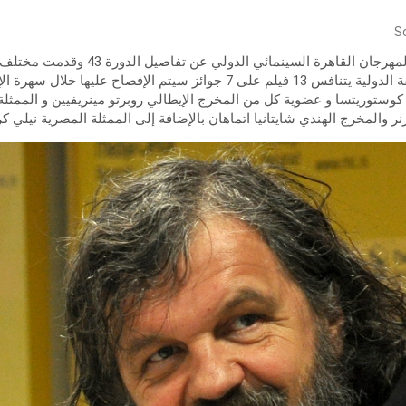
S
أعلنت أمس الهيئة التنفيذية لمهرجان القاهرة 
في المسابقات ففي المسابقة الدولية يتنافس 13 فيلم على 7 جوائز سيتم الإفص
كوستوريتسا و عضوية كل من المخرج الإيطالي روبرتو مينريفيين و الممثلة 
ر والمخرج الهندي شايتانيا اتماهان بالإضافة إلى الممثلة المصرية نيلي كري