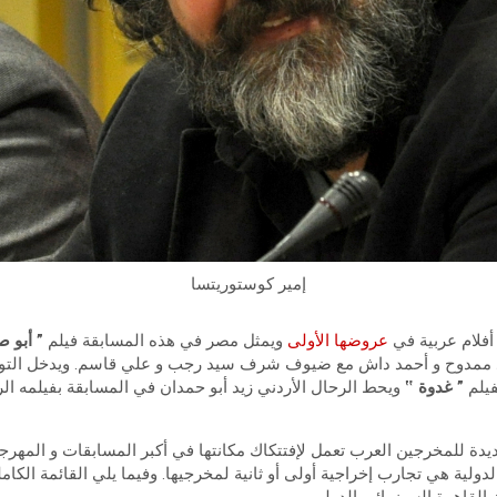
إمير كوستوريتسا
عروضها الأولى
ويمثل مصر في هذه المسابقة فيلم
” أبو ص
لة محمد ممدوح و أحمد داش مع ضيوف شرف سيد رجب و علي قاسم. ويدخل التو
فيلم
” غدوة ‟
ويحط الرحال الأردني زيد أبو حمدان في المسابقة بفيلمه ال
ديدة للمخرجين العرب تعمل لإفتتكاك مكانتها في أكبر المسابقات و المهرجان
لدولية هي تجارب إخراجية أولى أو ثانية لمخرجيها. وفيما يلي القائمة الكام