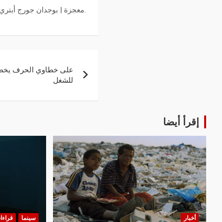
.معجزة | بوجدان جورج أبتري | ر
على خطاوي الحرف يخطف 
للشغل
إقرأ أيضا
أخبار
سينما
قراءا