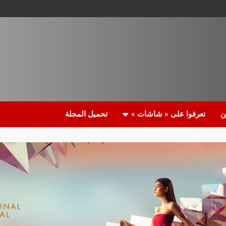
ن
تعرفوا على « شاشات »
تحميل المجلة