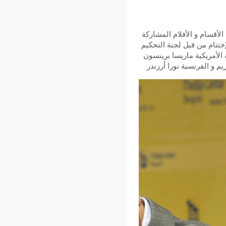
السينمائي الدولي عن تفاصيل الدورة 43 وقدمت مختلف الأقسام و الأفلام المشاركة
اح عليها خلال سهرة الإختتام من قبل لجنة التحكيم
الأمريكية ماريسا برينسون
م و الفرنسية نورا أرزندر