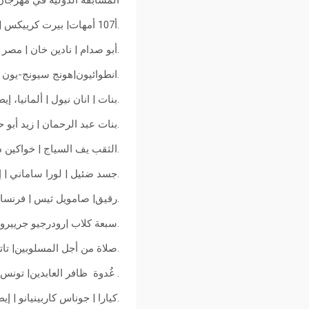
المسابقة الدولية في مهرجان
.أ107 أمهات| بيرت كرييكس | سلوفاكيا، مجهورية التشيك، أوكرانيا | 2021
.أبو صدام | نادين خان | مصر |2021
.انطوائيون|هونج سيونج-يون | كور
.بنات | انان نيول | ألمانيا، إيطاليا
.بنات عبد الرحمان | زيد أبو حمدا
.الثقب يف السياج | خواكين ديل 
.جسد ضئيل | لورا ساماني | إيطا
.رقيق| صامويل ثيس | فرنسا | 21
.سبعة كلاب |رودرجيو جرييرو | ال
.صلاة من أجل المسلوبين| تاتيانا
. غُدوة ظافر العابدين| تونس|2021
.كيارا | جوناس كاربينيانو | إيطالي