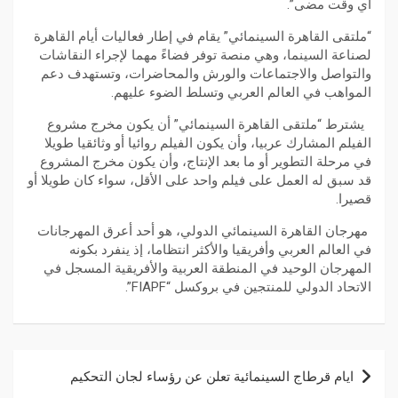
أي وقت مضى”.
“ملتقى القاهرة السينمائي” يقام في إطار فعاليات أيام القاهرة
لصناعة السينما، وهي منصة توفر فضاءً مهما لإجراء النقاشات
والتواصل والاجتماعات والورش والمحاضرات، وتستهدف دعم
المواهب في العالم العربي وتسلط الضوء عليهم.
يشترط “ملتقى القاهرة السينمائي” أن يكون مخرج مشروع
الفيلم المشارك عربيا، وأن يكون الفيلم روائيا أو وثائقيا طويلا
في مرحلة التطوير أو ما بعد الإنتاج، وأن يكون مخرج المشروع
قد سبق له العمل على فيلم واحد على الأقل، سواء كان طويلا أو
قصيرا.
مهرجان القاهرة السينمائي الدولي، هو أحد أعرق المهرجانات
في العالم العربي وأفريقيا والأكثر انتظاما، إذ ينفرد بكونه
المهرجان الوحيد في المنطقة العربية والأفريقية المسجل في
الاتحاد الدولي للمنتجين في بروكسل “FIAPF”.
ايام قرطاج السينمائية تعلن عن رؤساء لجان التحكيم