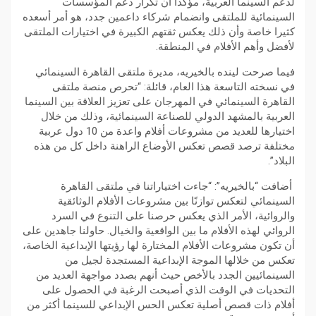
لدعم السينما العربية، مؤكدا أن تكرار دعم المؤسسات
السينمائية للملتقى وانضمام شركاء داعمين جدد، هو أمر أسعده
كثيرا خاصة وأن ذلك يعكس ثقتهم الكبيرة في اختيارات الملتقى
لأفضل وأهم الأفلام في المنطقة.
فيما صرحت لينده بالخيريه، مديرة ملتقى القاهرة السينمائي
في نسخته التاسعة هذا العام، قائلة: “تحرص منصة ملتقى
القاهرة السينمائي في المهرجان على تعزيز العلاقة بين السينما
العربية بالمشهد الدولي للصناعة السينمائية، وذلك من خلال
اختيارها للعديد من مشروعات أفلام واعدة من 10 دول عربية
مختلفة ترصد قصص تعكس الأوضاع الراهنة داخل كل من هذه
البلاد”.
أضافت “بالخيريه”: “جاءت اختياراتنا في ملتقى القاهرة
السينمائي لتعكس توازنًا بين مشروعات الأفلام الوثائقية
والروائية، الأمر الذي يعكس حرصنا على التنوع في السرد
الروائي لهذه الأفلام ما بين الواقعية والخيال. حاولنا جاهدين على
أن تكون مشروعات الأفلام المختارة لها رؤيتها الإبداعية الخاصة،
تعكس من خلالها الموجة الإبداعية المستجدة لجيل من
السينمائيين الجدد بالأخص حيث أنهم بصدد مواجهة العديد من
التحديات في الوقت الذي أصبحت الرغبة في الحصول على
أفلام ذات قصص أصلية تعكس الحس الإبداعي للسينما أكثر من