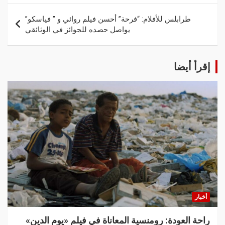
طرابلس للأفلام: “فرحة” أحسن فيلم روائي و ” فياسكو”
يواصل حصده للجوائز في الوثائقي
إقرأ أيضا
أخبار
راحة العودة: رومنسية المعاناة في فيلم «يوم الدين»