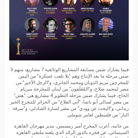
فيما يشارك ضمن مسابقة المشاريع الوثائقية 7 مشاريع، منهم 3
ضمن مرحلة ما بعد الإنتاج وهم “يلا نلعب عسكرة” من اليمن
للمخرجين مريم الذوبان ومحمد الجابري، و”الرجل الأخير” من
مصر لمحمد صلاح، و”المُعَلَقون” من لبنان للمخرجة ميريام
الحاج، فيما يشارك ضمن مرحلة التطوير 4 مشاريع هي: “هش”
من مصر لسالي أبو باشا، “أبي الفلاح” من الجزائر للمخرج الخير
زيداني، و”البحث عن وودي” من مصر لسارة الشاذلي، و”سرقة
النار” من فلسطين لعامر شوملي.
من جانبه، أعرب المخرج أمير رمسيس، مدير مهرجان القاهرة
السينمائي، عن فخره بالدور الرائد الذي يلعبه ملتقى القاهرة