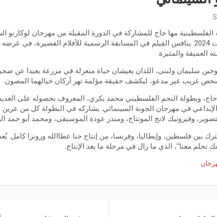
S
 الفلسطينية مها حاج للمشاركة في الدورة المقبلة من مهرجان لوكارنو الس
في سويسرا من 7 إلى 17 أوت 2024. ينافس الفيلم في المسابقة الرسمية للأفلام القصيرة، 
ه العميقة والمثيرة.
وجين سليمان ولبنى، اللذان يعيشان حياة منعزلة في مزرعة بعيدا عن ضجيج
 شخص غريب غير مدعو، ليكشف حقيقة مؤلمة تهز أركان خيالهما المصون.
 حاج، وبطولة النجم الفلسطيني محمد بكري، المعروف بحصوله على العديد 
ز الإبداعي في مهرجان الجونة السينمائي. يشاركه في البطولة كل من عرين 
لتصوير، وفيرونيك لانج المونتاج، ومنذر عودة الموسيقى، ومحمد أبو حمد ا
ترك بين فلسطين، وإيطاليا، وفرنسا، من إنتاج حنا عطاالله ورونزا كامل. يُعد 
نك تحلم معنا”، الذي ما زال في مرحلة ما بعد الإنتاج.
رجان