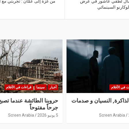
أعمال لطفي عاشور في عرض
من غزة إلى عمّان : تجربتي مع 
كارنو السينمائي
ت في الأفلام
أخبار
سينما
قراءات في الأفلام
الذاكرة, النسيان و صدمات
حروبنا الطائشة عندما تصبح
جرحاً مفتوحاً
Screen Arabia
5 يونيو 2026
Screen Arabia