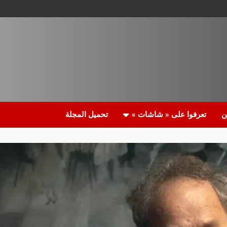
ن
تعرفوا على « شاشات »
تحميل المجلة