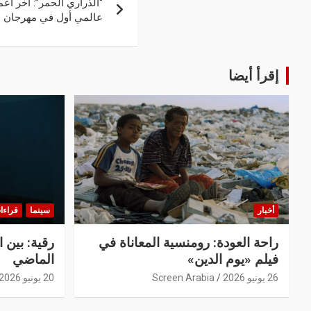
“الذراري الحمر”: آخر 
عالمي أول في مهرجان لو
إقرأ أيضا
أخبار
سينما
قراءا
راحة العودة: رومنسية المعاناة في
رقية: بين 
فيلم «يوم الدين»
الماضي
26 يونيو 2026
Screen Arabia
20 يونيو 2026