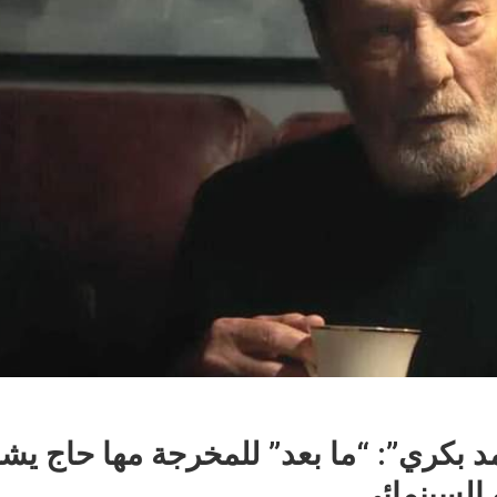
 بكري”: “ما بعد” للمخرجة مها حاج يش
 السينمائي