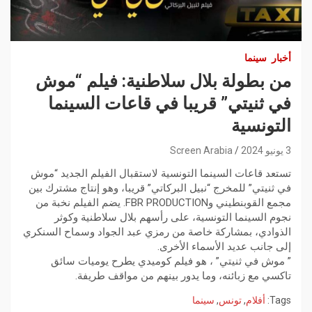
أخبار
سينما
من بطولة بلال سلاطنية: فيلم “موش
في ثنيتي” قريبا في قاعات السينما
التونسية
3 يونيو 2024
Screen Arabia
تستعد قاعات السينما التونسية لاستقبال الفيلم الجديد “موش
في ثنيتي” للمخرج “نبيل البركاتي” قريبا، وهو إنتاج مشترك بين
مجمع القوبنطيني وFBR PRODUCTION. يضم الفيلم نخبة من
نجوم السينما التونسية، على رأسهم بلال سلاطنية وكوثر
الذوادي، بمشاركة خاصة من رمزي عبد الجواد وسماح السنكري
إلى جانب عديد الأسماء الأخرى.
” موش في ثنيتي” ، هو فيلم كوميدي يطرح يوميات سائق
تاكسي مع زبائنه، وما يدور بينهم من مواقف طريفة.
Tags:
أفلام
,
تونس
,
سينما