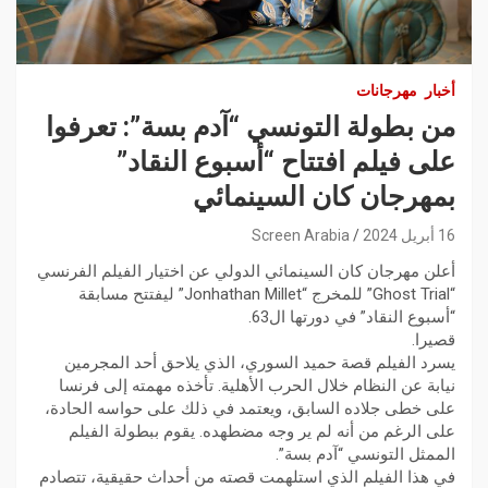
أخبار
مهرجانات
من بطولة التونسي “آدم بسة”: تعرفوا
على فيلم افتتاح “أسبوع النقاد”
بمهرجان كان السينمائي
16 أبريل 2024
Screen Arabia
أعلن مهرجان كان السينمائي الدولي عن اختيار الفيلم الفرنسي
“Ghost Trial” للمخرج “Jonhathan Millet” ليفتتح مسابقة
“أسبوع النقاد” في دورتها ال63.
قصيرا.
يسرد الفيلم قصة حميد السوري، الذي يلاحق أحد المجرمين
نيابة عن النظام خلال الحرب الأهلية. تأخذه مهمته إلى فرنسا
على خطى جلاده السابق، ويعتمد في ذلك على حواسه الحادة،
على الرغم من أنه لم ير وجه مضطهده. يقوم ببطولة الفيلم
الممثل التونسي “آدم بسة”.
في هذا الفيلم الذي استلهمت قصته من أحداث حقيقية، تتصادم