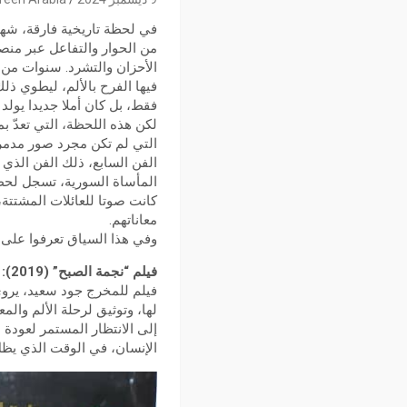
من الحوار والتفاعل عبر منص
الأحزان والتشرد. سنوات من 
فيها الفرح بالألم، ليطوي ذل
فقط، بل كان أملا جديدا يول
لكن هذه اللحظة، التي تعدّ ب
التي لم تكن مجرد صور مدمرة
الفن السابع، ذلك الفن الذي 
المأساة السورية، تسجل لحظا
كانت صوتا للعائلات المشتتة،
معاناتهم.
وفي هذا السياق تعرفوا على 
فيلم “نجمة الصبح” (2019):
فيلم للمخرج جود سعيد، يرو
لها، وتوثيق لرحلة الألم وال
إلى الانتظار المستمر لعودة 
الإنسان، في الوقت الذي يظل 