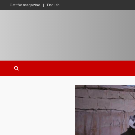
Get the magazine
English