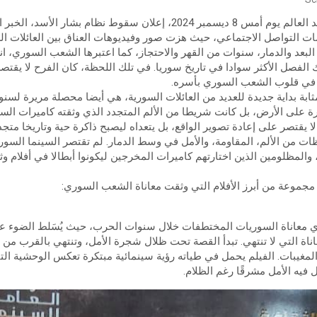
في لحظة تاريخية فارقة، شهد العالم يوم أمس 8 ديسمبر 2024، إعلان سقوط
ات التواصل الاجتماعي، حيث هزت صور وفيديوهات العناق بين العائلات الس
البعد والدمار، سنوات من القهر والاحتجاز، كما اعتبرها الشعب السوري، 
ك الفصل الأكثر سوادا في تاريخ سوريا. في تلك اللحظة، كان الفرح لا يقتصر
د في قلوب الشعب السوري بأسره.
مثابة بداية جديدة للعديد من العائلات السورية، هي أيضا محصلة مريرة لس
 على الأرض، بل كانت شريطا من الألم المتجدد الذي وثقته كاميرات السي
لا يقتصر على إعادة تصوير الواقع، بل يتعداه ليصبح ذاكرة حية وتاريخا م
ت من الألم، المقاومة، والأمل في وسط الدمار. لم تقتصر السينما السور
 والمظلومين الذين اختارتهم كاميرات المخرجين ليكونوا أبطالا في أفلام و
مجموعة من أبرز الأفلام التي وثقت معاناة الشعب السوري:
ي معاناة السوريات المختطفات خلال سنوات الحرب، حيث يُسَلط الضوء ع
معاناة التي لا تنتهي. تبدأ القصة تحت ظلال شجرة الأمل، وتنتهي بالقرب 
المغيبات. الفيلم يحمل في طياته رؤية سينمائية مبتكرة تعكس الوحشية ال
فيه الأمل مشرقًا رغم الظلام.