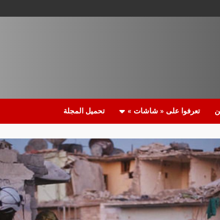
ن
تعرفوا على « شاشات »
تحميل المجلة