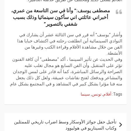
مصطفى يوسف:” وأنا في سن التاسعة من عمري،
أخبراني عائلتي اني سأكون سينمائيا وذلك بسبب
شغفي بالتصوير”
وأشار “يوسف” أنه قرر في سن الثالثة عشر أن يشارك في
النوادي السينمائية أين انطلقت رحلته في اكتشاف خبايا هذا
الفن من خلال مشاهدة الأفلام وقراءة الكتب وغيرها من
الأنشطة.
وفي الحديث عن تأثير السينما ، أكد “مصطفى” أن كافة الفنون
تؤثر على المتقبل. وأن الفن السابع هو مجال تغلب عليه
الصراحة والرسائل المباشرة، كما أنه قادر على لمس الوجدان
والمشاعر ويدفعك لفتح نقاشات عميقة، ولعل كل ذلك بجعل
منه فنا مؤثرا بشكل كبير في المشاهد و في المجتمع بشكل عام.
Tags:
أفلام
,
تونس
,
سينما
تأجيل حفل جوائز الأوسكار وسط اضراب تاريخي للممثلين
وكتاب السيناريو في هوليوود