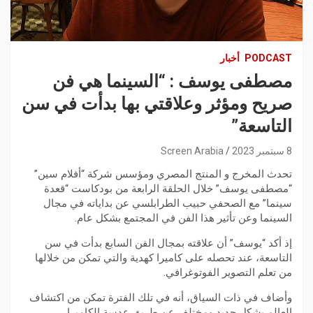
PODCAST
أخبار
مصطفى يوسف : “السينما هي فن
صريح ومؤثر وعلاقتي بها بدأت في سن
التاسعة”
8 سبتمبر 2023
Screen Arabia
تحدث المخرج و المنتج المصري ومؤسس شركة “أفلام سين”
“مصطفى يوسف” خلال الحلقة الرابعة من بودكاست “قعدة
سينما” مع الصحفي حبيب الطرابلسي عن بداياته في مجال
السينما وعن تأثير هذا الفن في المجتمع بشكل عام.
إذ أكد “يوسف” أن علاقته بمجال الفن السابع بدأت في سن
التاسعة، عند تحصله على كاميرا كهدية والتي تمكن من خلالها
من تعلم التصوير الفوتوغرافي.
وأضاف في ذات السياق، أنه في تلك الفترة تمكن من اكتشاف
العالم بشكل جديد ومختلف عن طريق عدسة الكاميرا.