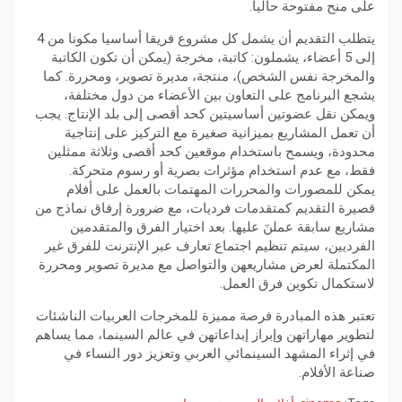
على منح مفتوحة حاليا.
يتطلب التقديم أن يشمل كل مشروع فريقا أساسيا مكونا من 4
إلى 5 أعضاء، يشملون: كاتبة، مخرجة (يمكن أن تكون الكاتبة
والمخرجة نفس الشخص)، منتجة، مديرة تصوير، ومحررة. كما
يشجع البرنامج على التعاون بين الأعضاء من دول مختلفة،
ويمكن نقل عضوتين أساسيتين كحد أقصى إلى بلد الإنتاج. يجب
أن تعمل المشاريع بميزانية صغيرة مع التركيز على إنتاجية
محدودة، ويسمح باستخدام موقعين كحد أقصى وثلاثة ممثلين
فقط، مع عدم استخدام مؤثرات بصرية أو رسوم متحركة.
يمكن للمصورات والمحررات المهتمات بالعمل على أفلام
قصيرة التقديم كمتقدمات فرديات، مع ضرورة إرفاق نماذج من
مشاريع سابقة عملنَ عليها. بعد اختيار الفرق والمتقدمين
الفرديين، سيتم تنظيم اجتماع تعارف عبر الإنترنت للفرق غير
المكتملة لعرض مشاريعهن والتواصل مع مديرة تصوير ومحررة
لاستكمال تكوين فرق العمل.
تعتبر هذه المبادرة فرصة مميزة للمخرجات العربيات الناشئات
لتطوير مهاراتهن وإبراز إبداعاتهن في عالم السينما، مما يساهم
في إثراء المشهد السينمائي العربي وتعزيز دور النساء في
صناعة الأفلام.