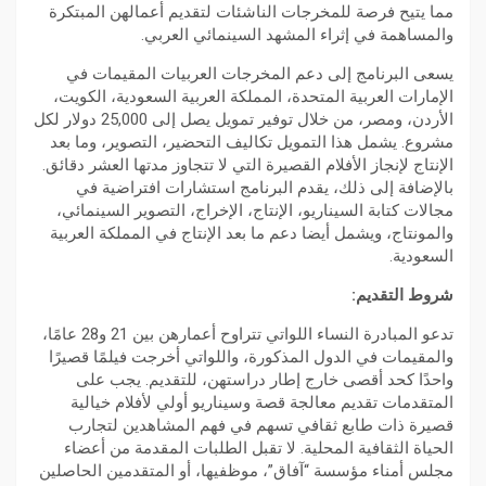
مما يتيح فرصة للمخرجات الناشئات لتقديم أعمالهن المبتكرة
والمساهمة في إثراء المشهد السينمائي العربي.
يسعى البرنامج إلى دعم المخرجات العربيات المقيمات في
الإمارات العربية المتحدة، المملكة العربية السعودية، الكويت،
الأردن، ومصر، من خلال توفير تمويل يصل إلى 25,000 دولار لكل
مشروع. يشمل هذا التمويل تكاليف التحضير، التصوير، وما بعد
الإنتاج لإنجاز الأفلام القصيرة التي لا تتجاوز مدتها العشر دقائق.
بالإضافة إلى ذلك، يقدم البرنامج استشارات افتراضية في
مجالات كتابة السيناريو، الإنتاج، الإخراج، التصوير السينمائي،
والمونتاج، ويشمل أيضا دعم ما بعد الإنتاج في المملكة العربية
السعودية.
شروط التقديم:
تدعو المبادرة النساء اللواتي تتراوح أعمارهن بين 21 و28 عامًا،
والمقيمات في الدول المذكورة، واللواتي أخرجت فيلمًا قصيرًا
واحدًا كحد أقصى خارج إطار دراستهن، للتقديم. يجب على
المتقدمات تقديم معالجة قصة وسيناريو أولي لأفلام خيالية
قصيرة ذات طابع ثقافي تسهم في فهم المشاهدين لتجارب
الحياة الثقافية المحلية. لا تقبل الطلبات المقدمة من أعضاء
مجلس أمناء مؤسسة “آفاق”، موظفيها، أو المتقدمين الحاصلين