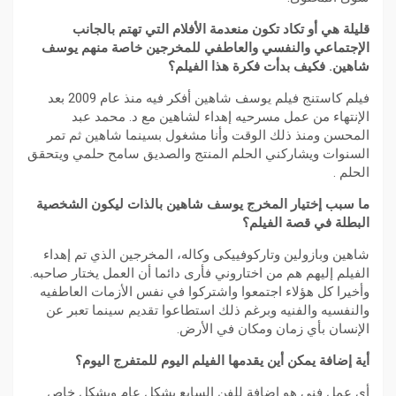
قليلة هي أو تكاد تكون منعدمة الأفلام التي تهتم بالجانب
الإجتماعي والنفسي والعاطفي للمخرجين خاصة منهم يوسف
شاهين. فكيف بدأت فكرة هذا الفيلم؟
فيلم كاستنج فيلم يوسف شاهين أفكر فيه منذ عام 2009 بعد
الإنتهاء من عمل مسرحيه إهداء لشاهين مع د. محمد عبد
المحسن ومنذ ذلك الوقت وأنا مشغول بسينما شاهين ثم تمر
السنوات ويشاركني الحلم المنتج والصديق سامح حلمي ويتحقق
الحلم .
ما سبب إختيار المخرج يوسف شاهين بالذات ليكون الشخصية
البطلة في قصة الفيلم؟
شاهين وبازولين وتاركوفييكى وكاله، المخرجين الذي تم إهداء
الفيلم إليهم هم من اختاروني فأرى دائما أن العمل يختار صاحبه.
وأخيرا كل هؤلاء اجتمعوا واشتركوا في نفس الأزمات العاطفيه
والنفسيه والفنيه وبرغم ذلك استطاعوا تقديم سينما تعبر عن
الإنسان بأي زمان ومكان في الأرض.
أية إضافة يمكن أين يقدمها الفيلم اليوم للمتفرج اليوم؟
أي عمل فني هو إضافة للفن السابع بشكل عام وبشكل خاص