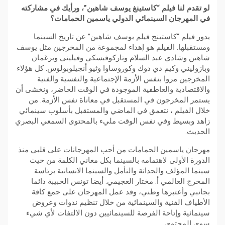
لو تقدم لنا فيلم “كاستينغ يوسف شاهين”، ورأيك في مشاركته
في المهرجان السينمائي الدولي ياسمين الحمامات؟
يدور فيلم “كاستينج فيلم يوسف شاهين” عن تاريخ السينما
ومستقبلها. الفيلم هو إهداء لمجموعة من المخرجين مثل يوسف
شاهين وشادي عبد السلام وتاركوفيسكي وفيليني وبرغمان
وبازوليني وكيم دي دوك وكوروساوا وثيو أنجيلوبولوس. كل هؤلاء
المخرجين مروا بنفس الأزمة الإجتماعية والنفسية والفنية
والاقتصادية والعاطفية الموجودة في الوقت الحاضر، ونخشى أن
يستمر المخرجون في المستقبل في معاناة نفس الأزمة. من
خلال الفيلم ، نتعمق في الماضي والمستقبل بأسلوب سينمائي
زاهد وبسيط وفي نفس الوقت مليء بالمحتوى السمعي البصري
الحديث.
مهرجان ياسمين الحمامات من أحب المهرجانات على قلبي منذ
الدورة الأولى لاهتمامه بالسينما بكل معاني الكلمة من حيث
سينما المؤلف والحداثة والتأمل والسينما الانسانية برئاسة
المخرج العالمي أ. مختار العجيمي. أيضا تونس الحبيبة دائما
بجانبي وأعتبرها وطني، وقد عمل المهرجان على جمع كافة
الأطياف الفنية والسينمائية من خلال تنظيم ندوات وعروض
سينمائية وإتاحة الفرصة للسينمائيين دون الالتفات لأي شيء
سوى المحتوى.