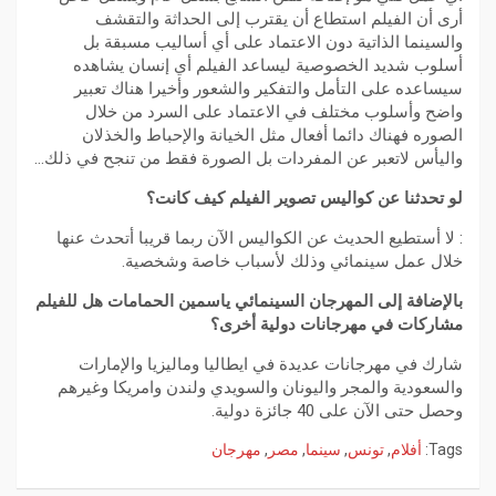
أرى أن الفيلم استطاع أن يقترب إلى الحداثة والتقشف
والسينما الذاتية دون الاعتماد على أي أساليب مسبقة بل
أسلوب شديد الخصوصية ليساعد الفيلم أي إنسان يشاهده
سيساعده على التأمل والتفكير والشعور وأخيرا هناك تعبير
واضح وأسلوب مختلف في الاعتماد على السرد من خلال
الصوره فهناك دائما أفعال مثل الخيانة والإحباط والخذلان
واليأس لاتعبر عن المفردات بل الصورة فقط من تنجح في ذلك…
لو تحدثنا عن كواليس تصوير الفيلم كيف كانت؟
: لا أستطيع الحديث عن الكواليس الآن ربما قريبا أتحدث عنها
خلال عمل سينمائي وذلك لأسباب خاصة وشخصية.
بالإضافة إلى المهرجان السينمائي ياسمين الحمامات هل للفيلم
مشاركات في مهرجانات دولية أخرى؟
شارك في مهرجانات عديدة في ايطاليا وماليزيا والإمارات
والسعودية والمجر واليونان والسويدي ولندن وامريكا وغيرهم
وحصل حتى الآن على 40 جائزة دولية.
Tags:
أفلام
,
تونس
,
سينما
,
مصر
,
مهرجان