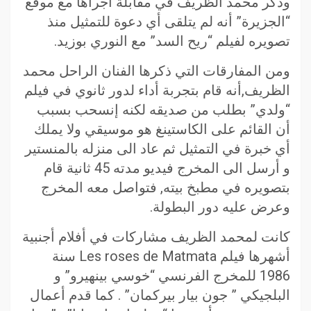
وذكر محمد الظريف في مقابلة أجراها مع موقع
“الجزيرة” أنه لم يتلقى أي دعوة للتمثيل منذ
تصويره لفيلم “ريح السد” مع النوري بوزيد.
ومن المفارقات التي ذكرها الفنان الراحل محمد
الظريف,أنه قام بتجربة أداء لدور ثانوي في فيلم
“ولدي” بطلب من صديقه لكنه إنسحب بسبب
أن القائم على الكاستينغ هو موسيقي ولا يملك
أي خبرة في التمثيل ثم عاد الى منزله بالمنستير
و أرسل الى المخرج فيديو مدته 45 ثانية قام
بتصويره في مطبخ بيته, فتواصل معه المخرج
وعرض عليه دور البطولة.
كانت لمحمد الظريف مشاركات في أفلام أجنبية
أشهرها فيلم Les roses de Matmata سنة
1986 للمخرج الفرنسي “خوسي بينهيرو” و
البلجيكي ” جون بيار بيركمان” . كما قدم أعمال