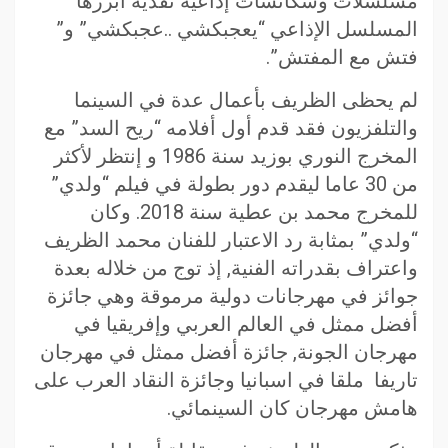
مسلسلات وسكاتشات إذاعية نقدية أبرزها
المسلسل الإذاعي “يعجبكشي ..عجبكشي” و”
فتش مع المفتش”.
لم يحظى الظريف بأعمال عدة في السينما
والتلفزيون فقد قدم أول أفلامه “ريح السد” مع
المخرج النوري بوزيد سنة 1986 و إنتظر لأكثر
من 30 عاما ليقدم دور بطولة في فيلم “ولدي”
للمخرج محمد بن عطية سنة 2018. وكان
“ولدي” بمثابة رد الاعتبار للفنان محمد الظريف
واعتراف بقدراته الفنية, إذ توج من خلاله بعدة
جوائز في مهرجانات دولية مرموقة وهي جائزة
أفضل ممثل في العالم العربي وإفريقيا في
مهرجان الجونة, جائزة أفضل ممثل في مهرجان
تاريفا ملقا في اسبانيا وجائزة النقاد العرب على
هامش مهرجان كان السينمائي.