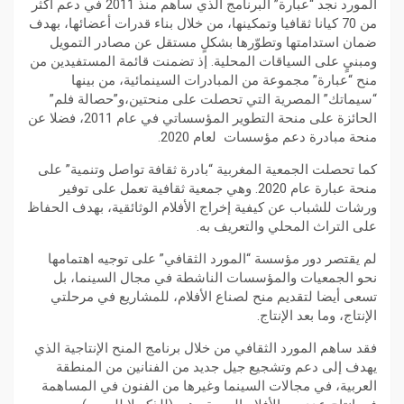
المورد نجد “عبارة” البرنامج الذي ساهم منذ 2011 في دعم أكثر
من 70 كيانا ثقافيا وتمكينها، من خلال بناء قدرات أعضائها، بهدف
ضمان استدامتها وتطوّرها بشكلٍ مستقل عن مصادر التمويل
ومبنيٍ على السياقات المحلية. إذ تضمنت قائمة المستفيدين من
منح “عبارة” مجموعة من المبادرات السينمائية، من بينها
“سيماتك” المصرية التي تحصلت على منحتين،و”حصالة فلم”
الحائزة على منحة التطوير المؤسساتي في عام 2011، فضلا عن
منحة مبادرة دعم مؤسسات لعام 2020.
كما تحصلت الجمعية المغربية “بادرة ثقافة تواصل وتنمية” على
منحة عبارة عام 2020. وهي جمعية ثقافية تعمل على توفير
ورشات للشباب عن كيفية إخراج الأفلام الوثائقية، بهدف الحفاظ
على التراث المحلي والتعريف به.
لم يقتصر دور مؤسسة “المورد الثقافي” على توجيه اهتمامها
نحو الجمعيات والمؤسسات الناشطة في مجال السينما، بل
تسعى أيضا لتقديم منح لصناع الأفلام، للمشاريع في مرحلتي
الإنتاج، وما بعد الإنتاج.
فقد ساهم المورد الثقافي من خلال برنامج المنح الإنتاجية الذي
يهدف إلى دعم وتشجيع جيل جديد من الفنانين من المنطقة
العربية، في مجالات السينما وغيرها من الفنون في المساهمة