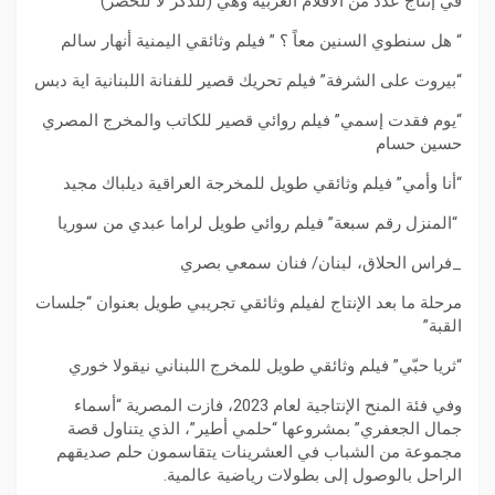
في إنتاج عدد من الأفلام العربية وهي (للذكر لا للحصر)
“ هل سنطوي السنين معاً ؟ ” فيلم وثائقي اليمنية أنهار سالم
“بيروت على الشرفة” فيلم تحريك قصير للفنانة اللبنانية اية دبس
“يوم فقدت إسمي” فيلم روائي قصير للكاتب والمخرج المصري
حسين حسام
“أنا وأمي” فيلم وثائقي طويل للمخرجة العراقية ديلباك مجيد
“المنزل رقم سبعة” فيلم روائي طويل لراما عبدي من سوريا
_فراس الحلاق، لبنان/ فنان سمعي بصري
مرحلة ما بعد الإنتاج لفيلم وثائقي تجريبي طويل بعنوان “جلسات
القبة”
“ثريا حبّي” فيلم وثائقي طويل للمخرج اللبناني نيقولا خوري
وفي فئة المنح الإنتاجية لعام 2023، فازت المصرية “أسماء
جمال الجعفري” بمشروعها “حلمي أطير”، الذي يتناول قصة
مجموعة من الشباب في العشرينات يتقاسمون حلم صديقهم
الراحل بالوصول إلى بطولات رياضية عالمية.