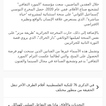
خلال العقدين الماضيين، سعت مؤسسة “المورد الثقافي”
لتشجيع صناع الأفلام، ففي عام 2020، حصل المخرج التونسي
“إسماعيل اللواتي” على منحة استثنائية لمشروعه “حياة
مباشرة”، الذي يستعرض علاقة الإنسان بالواقع ونظيره
الافتراضي.
بالإضافة إلى ذلك، حازت المخرجة الجزائرية “ظريفة مزنر” على
نفس المنحة لفيلمها الوثائقي “دار الحراك”، الذي يروي قصة
الثورة الثانية للجزائريين.
وتشمل هذه الأسماء غيرها من الفنانين الذين سنحت لهم فرصة
الحصول على المنح، والتي لطالما عكست التزام “المورد
الثقافي” بدعم وتشجيع الصناعة في مجال السينما والفنون.
في الذكرى 76 للنكبة الفلسطينية: أفلام الطرف الآخر تنقل
الحقيقة من منظور مختلف
التحديات والآفاق: ماذا بعد التفاعل السلبي للهياكل