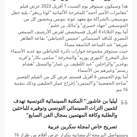
هذا وسيكون سيتوفر يوم السبت 1 أفريل 2023 عرض فيلم
“مغامرات الأمير أحمد” للمخرجة الألمانية “لوتا رينغر”، يليه حفل
موسيقي بالشراكة مع معهد غوته بتونس وبحضور كل من
الموسيقي “جهاد خميري” و”مالك بن حليم”.
أما يوم الثلاثاء 4 أفريل فسيخصص لعرض الأرشيف السمعي
البصري للناقد السينمائي “خميس الخياطي” بقاعة الطاهر
شريعة” عند الساعة التاسعة مساءً.
حيث ستتوفر مجموعة حوارات نادرة للخياطي مع عديد الأسماء
مثل المخرج “النوري بوزيد” والمخرجة ” سلمى بكار” و”فريد
بوغدير” والراحلين “عبد اللطيف بن عمار” والممثل “هشام
رستم” وغيرهم من الأسماء.
أما يوم الخميس 6 أفريل فسيتم عرض كل من الفيلم القصير
“ساحة الحفصية” و”المتمرد” إخراج عمار الخليفي وذلك بتقنية
16 مم.
ليليا بن عاشور:” المكتبة السينمائية التونسية تهدف
لتثمين التراث السينمائي التونسي وتوفيره للباحثين
والطلبة وكافة المهتمين بمجال الفن السابع”
تصريح خاص لمجلة سكرين عربية
وستتواصل البرمجة الرمضانية بتكرار عرض أفلام من طراز 16