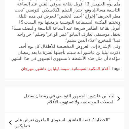
ملم يوم الخميس 13 أفريل بقاعة صوفي القلي عند الساعة
التاسعة مساءً.إذ وقع اختيار الفيلم الكلاسيكي التونسي “تحت
مطر الخريف” إخراج “أحمد الخشين” ليعرض في هذه الليلة.
وتختتم المكتبة السينمائية التونسية برمجتها يوم السبت 15
أفريل بقاعة الطاهر شريعة عند الساعة التاسعة والنصف مساءً
بحفل موسيقي لعازف البيانو “عمر الواعر” وفيلم “آخر واحد
فينا” للمخرج “علاء الدين سليم”.
وفي الإشارة إلى العروض المخصصة للأطفال كل يوم أحد،
ذكرت ليليا بن عاشور أنه سيتم تأجيلها لفترة ما بعد رمضان
مؤكدة أن مثل هذه الأنشطة لا تستهوي الجمهور في هذا الشهر.
Tags:
أفلام
,
المكتبة السينمائية
,
سينما
,
ليليا بن عاشور
,
مهرجان
ليليا بن عاشور: الجمهور التونسي في رمضان يفضل
الحفلات الموسيقية ولا تستهويه الأفلام
“الخطابة”…قصة العاشق السعودي الملعون تعرض على
نتفليكس