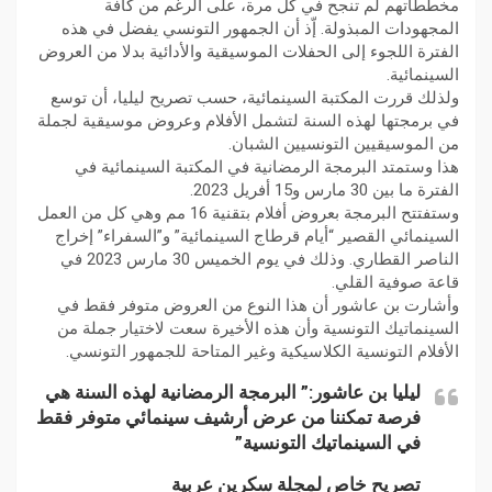
مخططاتهم لم تنجح في كل مرة، على الرغم من كافة
المجهودات المبذولة. إّذ أن الجمهور التونسي يفضل في هذه
الفترة اللجوء إلى الحفلات الموسيقية والأدائية بدلا من العروض
السينمائية.
ولذلك قررت المكتبة السينمائية، حسب تصريح ليليا، أن توسع
في برمجتها لهذه السنة لتشمل الأفلام وعروض موسيقية لجملة
من الموسيقيين التونسيين الشبان.
هذا وستمتد البرمجة الرمضانية في المكتبة السينمائية في
الفترة ما بين 30 مارس و15 أفريل 2023.
وستفتتح البرمجة بعروض أفلام بتقنية 16 مم وهي كل من العمل
السينمائي القصير “أيام قرطاج السينمائية” و”السفراء” إخراج
الناصر القطاري. وذلك في يوم الخميس 30 مارس 2023 في
قاعة صوفية القلي.
وأشارت بن عاشور أن هذا النوع من العروض متوفر فقط في
السينماتيك التونسية وأن هذه الأخيرة سعت لاختيار جملة من
الأفلام التونسية الكلاسيكية وغير المتاحة للجمهور التونسي.
ليليا بن عاشور:” البرمجة الرمضانية لهذه السنة هي
فرصة تمكننا من عرض أرشيف سينمائي متوفر فقط
في السينماتيك التونسية”
تصريح خاص لمجلة سكرين عربية