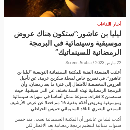
أخبار
اللقاءات
ليليا بن عاشور:”ستكون هناك عروض
موسيقية وسينمائية في البرمجة
الرمضانية للسينماتيك”
22 مارس 2023
Screen Arabia
أعلنت المنسقة الفنية للمكتبة السينمائية التونسية “ليليا بن
عاشور”، في تصريح خاص لمجلة سكرين عربية، عن تأجيل
العروض المخصصة للأطفال إلى فترة ما بعد رمضان، وأن
البرمجة الرمضانية لهذه السنة تختلف عن التي سبقتها، حيث
ستتضمن 3 فقرات متنوعة تتمثل أساسا في سهرات سينمائية
وموسيقية وعروض أفلام بتقنية 16 مم فضلا عن عرض الأرشيف
السمعي البصري للناقد السنيمائي خميس الخياطي.
أكدت ليليا بن عاشور أن المكتبة السينمائية تسعى منذ خمس
سنوات متتالية لتنظيم برمجة رمضانية بعد الافطار لكن