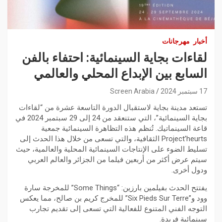
أخبار
مهرجانات
لقاءات بجاية السينمائية: احتفاء بالفن
السابع بين الإبداع المحلي والعالمي
17 سبتمبر 2024
Screen Arabia
تستعد مدينة بجاية لاستقبال الدورة التاسعة عشرة من “لقاءات
بجاية السينمائية”، التي ستنعقد من 24 إلى 29 سبتمبر 2024 في
قاعة السينماتيك. تُنظم هذه التظاهرة السينمائية جمعية
Project’heurts الثقافية، والتي تسعى من خلال هذا الحدث إلى
تسليط الضوء على الإنتاجات السينمائية المحلية والعالمية، حيث
سيتم عرض أكثر من أربعين فيلما من الجزائر والعالم العربي
ودول أخرى.
يفتتح الحدث بفيلمين بارزين: “Some Things” للمخرجة سارة
وود و”Six Pieds Sur Terre” للمخرج كريم بن صالح، مما يعكس
التوجه الفني المتنوع للفعالية التي تسعى إلى تقديم تجارب
سينمائية فريدة.