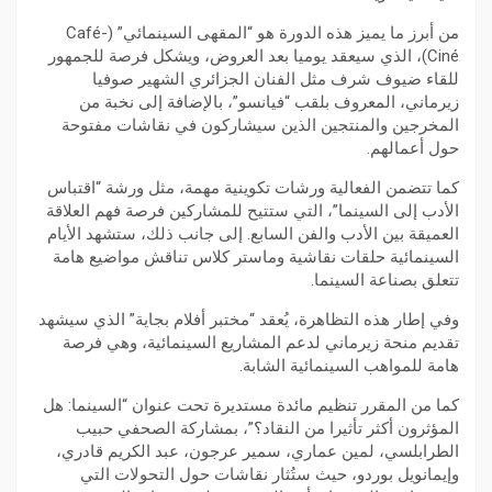
من أبرز ما يميز هذه الدورة هو “المقهى السينمائي” (Café-
Ciné)، الذي سيعقد يوميا بعد العروض، ويشكل فرصة للجمهور
للقاء ضيوف شرف مثل الفنان الجزائري الشهير صوفيا
زيرماني، المعروف بلقب “فيانسو”، بالإضافة إلى نخبة من
المخرجين والمنتجين الذين سيشاركون في نقاشات مفتوحة
حول أعمالهم.
كما تتضمن الفعالية ورشات تكوينية مهمة، مثل ورشة “اقتباس
الأدب إلى السينما”، التي ستتيح للمشاركين فرصة فهم العلاقة
العميقة بين الأدب والفن السابع. إلى جانب ذلك، ستشهد الأيام
السينمائية حلقات نقاشية وماستر كلاس تناقش مواضيع هامة
تتعلق بصناعة السينما.
وفي إطار هذه التظاهرة، يُعقد “مختبر أفلام بجاية” الذي سيشهد
تقديم منحة زيرماني لدعم المشاريع السينمائية، وهي فرصة
هامة للمواهب السينمائية الشابة.
كما من المقرر تنظيم مائدة مستديرة تحت عنوان “السينما: هل
المؤثرون أكثر تأثيرا من النقاد؟”، بمشاركة الصحفي حبيب
الطرابلسي، لمين عماري، سمير عرجون، عبد الكريم قادري،
وإيمانويل بوردو، حيث ستُثار نقاشات حول التحولات التي