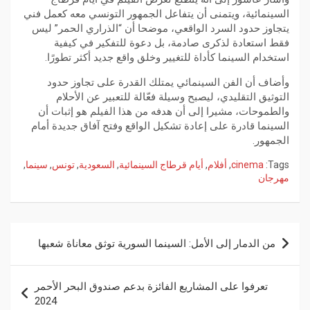
السينمائية، ويتمنى أن يتفاعل الجمهور التونسي معه كعمل فني
يتجاوز حدود السرد الواقعي، موضحا أن “الذراري الحمر” ليس
فقط استعادة لذكرى صادمة، بل دعوة للتفكير في كيفية
استخدام السينما كأداة للتغيير وخلق واقع جديد أكثر تطورًا.
وأضاف أن الفن السينمائي يمتلك القدرة على تجاوز حدود
التوثيق التقليدي، ليصبح وسيلة فعّالة للتعبير عن الأحلام
والطموحات، مشيرا إلى أن هدفه من هذا الفيلم هو إثبات أن
السينما قادرة على إعادة تشكيل الواقع وفتح آفاق جديدة أمام
الجمهور.
Tags:
cinema
,
أفلام
,
أيام قرطاج السينمائية
,
السعودية
,
تونس
,
سينما
,
مهرجان
من الدمار إلى الأمل: السينما السورية توثق معاناة شعبها
تعرفوا على المشاريع الفائزة بدعم صندوق البحر الأحمر
2024