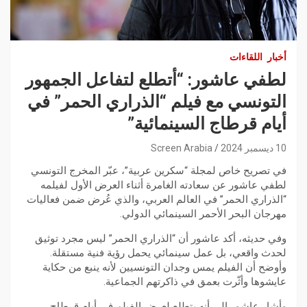
أخبار
اللقاءات
لطفي عاشور: “أتطلع لتفاعل الجمهور
التونسي مع فيلم “الذراري الحمر” في
أيام قرطاج السينمائية”
10 ديسمبر 2024
Screen Arabia
في تصريح خاص لمجلة “سكرين عربية”، عبّر المخرج التونسي
لطفي عاشور عن سعادته الغامرة أثناء العرض الأول لفيلمه
“الذراري الحمر” في العالم العربي، والذي عُرض ضمن فعاليات
مهرجان البحر الأحمر السينمائي الدولي.
وفي حديثه، أكد عاشور أن “الذراري الحمر” ليس مجرد توثيق
لحدث واقعي، بل عمل سينمائي يحمل رؤية فنية مستقلة.
وأوضح أن الفيلم يمس وجدان التونسيين لأنه ينبع من حكاية
عايشوها وأثّرت بعمق في ذاكرتهم الجماعية.
وأشار عاشور إلى أنه يتطلع لعرض الفيلم في أيام قرطاج