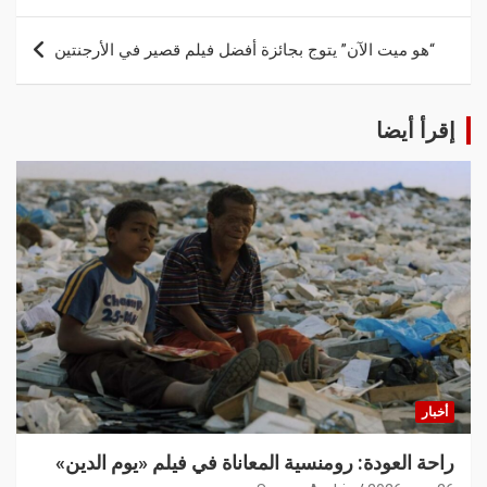
“هو ميت الآن” يتوج بجائزة أفضل فيلم قصير في الأرجنتين
إقرأ أيضا
أخبار
راحة العودة: رومنسية المعاناة في فيلم «يوم الدين»