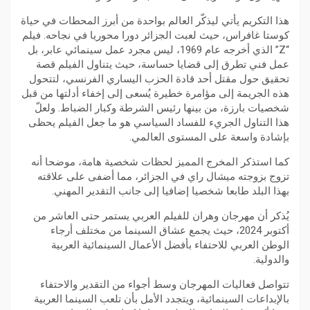
هذا التكريم يأتي ليذكّر العالم بواحدة من أبرز المحطات في حياة
كوستا غافراس، حيث لعبت الجزائر دورا محوريا في نجاحه. فيلم
“Z” الذي أخرجه عام 1969، ليس مجرد عمل سينمائي عابر، بل
عمل فني تطرق إلى قضايا حساسة، حيث يتناول الفيلم قصة
تحقيق حول مقتل أحد قادة الحزب اليساري الفرنسي، لتتحول
هذه الجريمة إلى مؤامرة خطيرة يُسعى إلى إخفاء أدلتها من قبل
شخصيات بارزة، من بينها رئيس الشرطة وكبار الضباط. ولعلّ
هذا التناول الجريء للفساد السياسي هو ما جعل الفيلم يحظى
بإشادة واسعة على المستوى العالمي.
كما استذكر المخرج المميز لحظات شخصية هامة، موضحا أنه
تزوج بزوجته ميشال راي في الجزائر، مما أضفى على علاقته
بهذا البلد طابعا شخصيا إضافيا إلى جانب التقدير المهني.
يُذكر أن مهرجان وهران للفيلم العربي يستمر حتى العاشر من
أكتوبر 2024، حيث يجمع عشاق السينما من مختلف أرجاء
الوطن العربي للاحتفاء بأفضل الأعمال السينمائية العربية
والدولية.
تتواصل فعاليات المهرجان وسط أجواء من التقدير والاحتفاء
بالإبداعات السينمائية، ويتجدد الأمل بأن تلعب السينما العربية