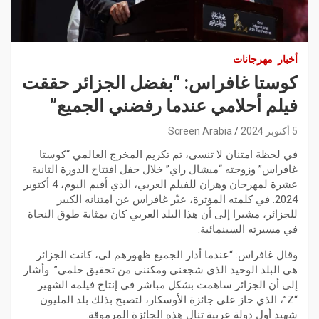
أخبار
مهرجانات
كوستا غافراس: “بفضل الجزائر حققت
فيلم أحلامي عندما رفضني الجميع”
5 أكتوبر 2024
Screen Arabia
في لحظة امتنان لا تنسى، تم تكريم المخرج العالمي “كوستا
غافراس” وزوجته “ميشال راي” خلال حفل افتتاح الدورة الثانية
عشرة لمهرجان وهران للفيلم العربي، الذي أقيم اليوم، 4 أكتوبر
2024. في كلمته المؤثرة، عبّر غافراس عن امتنانه الكبير
للجزائر، مشيرا إلى أن هذا البلد العربي كان بمثابة طوق النجاة
في مسيرته السينمائية.
وقال غافراس: “عندما أدار الجميع ظهورهم لي، كانت الجزائر
هي البلد الوحيد الذي شجعني ومكنني من تحقيق حلمي”. وأشار
إلى أن الجزائر ساهمت بشكل مباشر في إنتاج فيلمه الشهير
“Z”، الذي حاز على جائزة الأوسكار، لتصبح بذلك بلد المليون
شهيد أول دولة عربية تنال هذه الجائزة المرموقة.