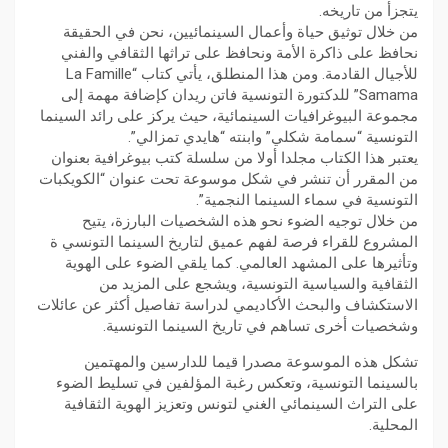
يتجزأ من تاريخه.
من خلال توثيق حياة وأعمال السينمائيين، نحن في الحقيقة
نحافظ على ذاكرة الأمة ونحافظ على تراثها الثقافي والفني
للأجيال القادمة. ومن هذا المنطلق، يأتي كتاب “La Famille
Samama” للدكتورة التونسية فاتن ريدان كإضافة مهمة إلى
مجموعة البيوغرافيات السينمائية، حيث يركز على رائد السينما
التونسية “سمامة شكلي” وابنته “هايدي تمزالي”.
يعتبر هذا الكتاب مجلدا أولا من سلسلة كتب بيوغرافية بعنوان
من المقرر أن تنشر في شكل موسوعة تحت عنوان “الكويكبات
التونسية في سماء السينما النجمية”.
من خلال توجيه الضوء نحو هذه الشخصيات البارزة، يتيح
المشروع للقراء فرصة لفهم عميق لتاريخ السينما التونسي ة
وتأثيرها على المشهد العالمي. كما يلقي الضوء على الهوية
الثقافية والسياسية التونسية، ويشجع على المزيد من
الاستكشاف والبحث الأكاديمي لدراسة تفاصيل أكثر عن عائلات
وشخصيات أخرى تساهم في تاريخ السينما التونسية.
تشكل هذه الموسوعة مصدرا قيما للدارسين والمهتمين
بالسينما التونسية، وتعكس رغبة المؤلفين في تسليط الضوء
على التراث السينمائي الغني لتونس وتعزيز الهوية الثقافية
المحلية.