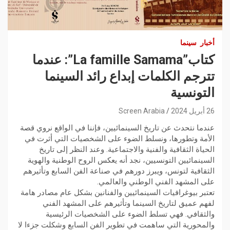
أخبار
سينما
كتاب”La famille Samama”: عندما
تترجم الكلمات إبداع رائد السينما
التونسية
26 أبريل 2024
Screen Arabia
عندما نتحدث عن تاريخ السينمائيين، فإننا في الواقع نروي قصة
الأمة وتطورها، ونسلط الضوء على الشخصيات التي أثرت في
الحياة الثقافية والفنية والاجتماعية. وعند النظر إلى تاريخ
السينمائيين التونسيين، نجد أنه يعكس الروح الوطنية والهوية
الثقافية لتونس، ويبرز دورهم في صناعة الفن السابع وتأثيرهم
على المشهد الفني الوطني والعالمي.
تعتبر بيوغرافيات السينمائيين والفنانين بشكل عام مصادر هامة
لفهم عميق لتاريخ السينما وتأثيرهم على المشهد الفني
والثقافي. فهي تسلط الضوء على الشخصيات الرئيسية
والمحورية التي ساهمت في تطوير الفن السابع وشكلت جزءا لا