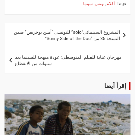
Tags:
أفلام
,
تونس
,
سينما
المشروع السينمائي”solo” للتونسي “أمين بوخريص” ضمن
النسخة 35 من “Sunny Side of the Doc”
مهرجان عنابة للفيلم المتوسطي: عودة مبهجة للسينما بعد
سنوات من الانقطاع
إقرأ أيضا