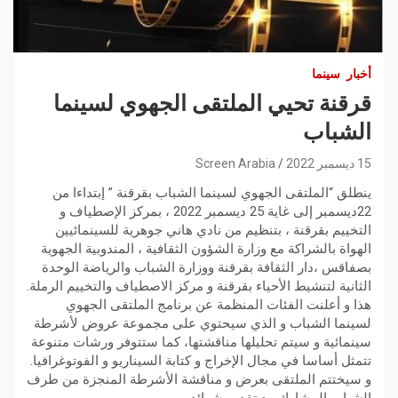
أخبار
سينما
قرقنة تحيي الملتقى الجهوي لسينما
الشباب
15 ديسمبر 2022
Screen Arabia
ينطلق “الملتقى الجهوي لسينما الشباب بقرقنة ” إبتداءا من
22ديسمبر إلى غاية 25 ديسمبر 2022 ، بمركز الإصطياف و
التخييم بقرقنة ، بتنظيم من نادي هاني جوهرية للسينمائيين
الهواة بالشراكة مع وزارة الشؤون الثقافية ، المندوبية الجهوية
بصفاقس ،دار الثقافة بقرقنة ووزارة الشباب والرياضة الوحدة
الثانية لتنشيط الأحياء بقرقنة و مركز الاصطياف والتخييم الرملة.
هذا و أعلنت الفئات المنظمة عن برنامج الملتقى الجهوي
لسينما الشباب و الذي سيحتوي على مجموعة عروض لأشرطة
سينمائية و سيتم تحليلها مناقشتها، كما ستتوفر ورشات متنوعة
تتمثل أساسا في مجال الإخراج و كتابة السيناريو و الفوتوغرافيا.
و سيختتم الملتقى بعرض و مناقشة الأشرطة المنجزة من طرف