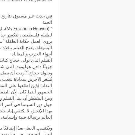
في حدث غير مسبوق بتاريخ ال
الجنة
” (n
لطفلة فلسطينية، ليكسر جدار
يروي العمل حكاية الطفلة “سم
البسيطة، يفتح الفيلم نافذة
أجواء الحرب والمعاناة.
الفيلم الذي تولى حجاج كتابته
جريئًا داخل هوليوود، التي ش
ويقول حجاج: “أردت أن يصل ص
يُشعر الآخرين بمعاناة شعب
النقاد الذين اطلعوا على الم
الجمهور أينما كان، لأن الطفول
ومن المنتظر أن يبدأ الفيلم 
حول دور السينما في كسر التا
بهذا الإنجاز، لا يكتفي إياد
العالم برسالة فنية وإنسانية
ويكتسب العمل بعدًا إضافيًا ب
العمل الصحفي في هوليوود، و