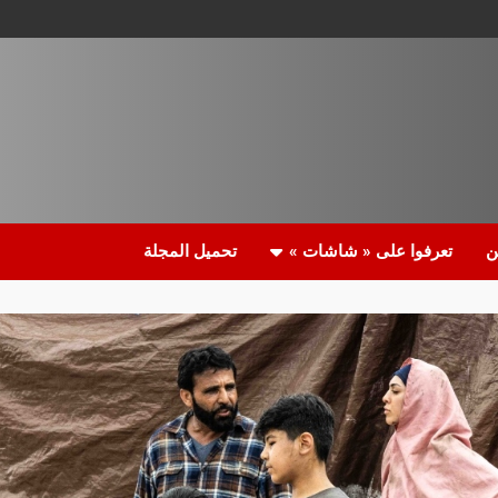
ن
تعرفوا على « شاشات »
تحميل المجلة