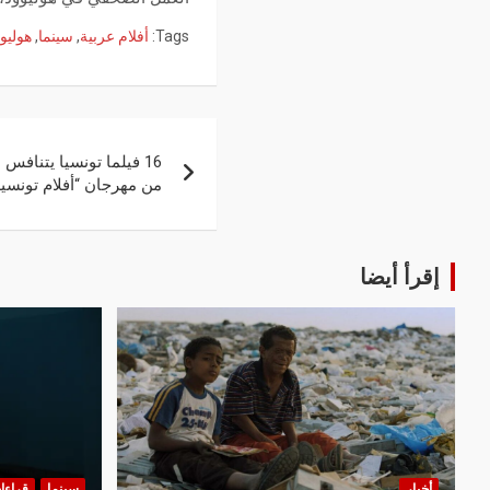
Tags:
أفلام عربية
,
سينما
,
هوليو
16 فيلما تونسيا يتنافس
من مهرجان “أفلام تونسي
إقرأ أيضا
أخبار
سينما
قراءا