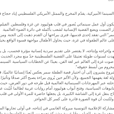
سينما الأميركية، يقدّم المخرج والممثل الأمريكي الفلسطيني إياد حجاج 
My Foot is in Heave)، ليكون أول عمل سينمائي يُصور في قلب هوليوود عن غزة وفلسطين. ا
 الصمت ويضع القضية الإنسانية لشعب بأكمله في دائرة الضوء العالمية.
ر” التي تفقد إحدى قدميها، فترى ببراءتها أن القدم ذهبت إلى الجنة. وم
 على عالم الطفولة في غزة، حيث يحاول الأطفال مواجهة قسوة الواقع بخي
 وإخراجه وإنتاجه، لا يقتصر على تقديم سردية إنسانية مؤثرة فحسب، بل يشكّل
هدت لسنوات طويلة تعتيمًا على القضية الفلسطينية حدّ منع مجرد الحديث 
وت غزة إلى العالم عبر لغة الفن، بعيدًا عن الخطابات السياسية. السينم
 محروم من أبسط حقوقه”.
شروع يشيرون إلى أن اختيار قصة الطفلة سمر يعكس بُعدًا إنسانيًا عالميًا،
ة لغة يفهمها الجميع، ولأن الألم حين يُروى ببراءة يصبح أكثر صدقًا وتأثيرًا.
رحلته عبر المهرجانات السينمائية العالمية قبل طرحه في دور العرض، حيث يُ
بوهات السياسية، وفتح أبواب هوليوود أمام روايات عربية لطالما غُيّبت ع
 حجاج بنقل غزة إلى الشاشة الكبيرة، بل يجعلها حاضرة للمرة الأولى في قلب
، ولتُثبت أن قوة الصورة قادرة على كسر كل الحواجز.
مشاركة الإعلامية التونسية مبروكة الغانمي في إنتاجه، في أولى تجاربها ال
هو ما يضيف للفيلم روحًا عربية مشتركة تجمع بين التجربة الفلسطينية و