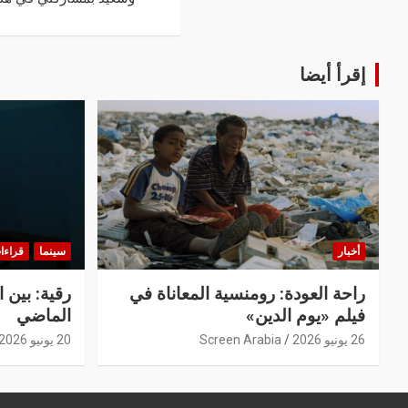
إقرأ أيضا
أخبار
سينما
قراءا
راحة العودة: رومنسية المعاناة في
رقية: بين 
فيلم «يوم الدين»
الماضي
26 يونيو 2026
Screen Arabia
20 يونيو 2026