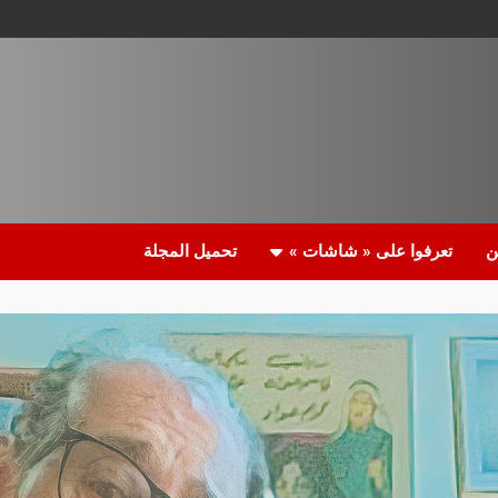
ن
تعرفوا على « شاشات »
تحميل المجلة