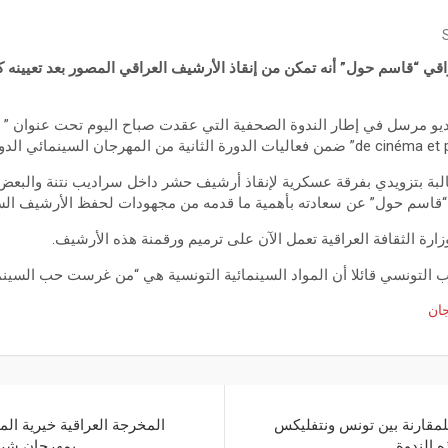
اقي “قاسم حول” أنه تمكن من إنقاذ الأرشيف العراقي المصور بعد تعيينه
هرجان السينمائي الدولي ياسمين الحمامات.
بة بتزويدي بفرقة عسكرية لإنقاذ أرشيف حشر داخل سراديب نتنة والبعض
 “قاسم حول” عن سعادته بأهمية ما قدمه من مجهودات لحفظ الأرشيف ال
رة الثقافة العراقية تعمل الآن على ترميم ورقمنة هذه الأرشيف.
التونسي قائلا أن المواد السينمائية التونسية هي “من غرست حب السينما و
ان
لمقارنة بين تونس ونتفليكس
المخرجة العراقية خيرية ال
 الندوة
بمهرجان شرم 