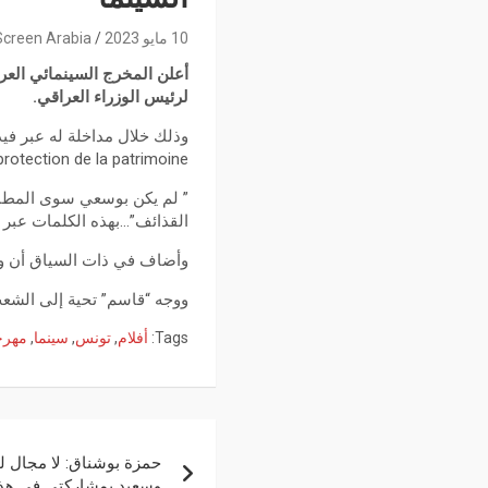
10 مايو 2023
Screen Arabia
أعلن المخرج السينمائي العر
لرئيس الوزراء العراقي.
de cinéma et protection de la patrimoine” ضمن فعاليات الدورة الثانية من الم
” لم يكن بوسعي سوى المطال
القذائف”…بهذه الكلمات عبر
وأضاف في ذات السياق أن وزا
ووجه “قاسم” تحية إلى الشعب 
Tags:
أفلام
,
تونس
,
سينما
,
مهرج
حمزة بوشناق: لا مجال ل
وسعيد بمشاركتي في هذه