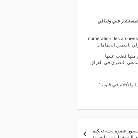
 كمستشار فني وثقافي
وذلك خلال مداخلة له عبر فيديو مرسل في إطار الندوة الصحفية التي عقدت صباح اليوم تحت عنوان ” numération des archives
 منها قضت عليها
سمعي البصري في العراق.
الأفلام في قلوبنا”.
منصور عضوة لجنة تحكيم
الشيخ للسينما العربية