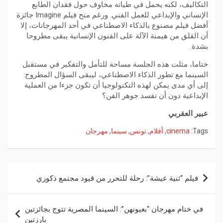
التكاليف، لكنه يحمل في طياته مخاوف حول فقدان الطابع
الإنساني والإبداعي للعمل الفني. ورغم منح فيلم Imagine جائزة
أفضل فيلم مصنوع بالذكاء الاصطناعي في أحد المهرجانات، إلا
أن القلق من هيمنة الآلة على الفنون الإنسانية يبقى مطروحا
بشدة.
ختاما، مثلت هذه الجلسة مساحة للتأمل والتفكير في مستقبل
السينما مع تطور الذكاء الاصطناعي، ليبقى السؤال المطروح:
إلى أي مدى يمكن لهذه التكنولوجيا أن تكون جزءا من العملية
الإبداعية دون أن تفسد جوهر الفن؟
عبير العقربي
Tags:
cinema
,
أفلام
,
تونس
,
سينما
,
مهرجان
فيلم “ثنية عيشة”: رحلة للتحرر من قيود مجتمع ذكوري
في ختام مهرجان “بعيونهن”: السينما المصرية تتوج بجائزتين
بارزتين