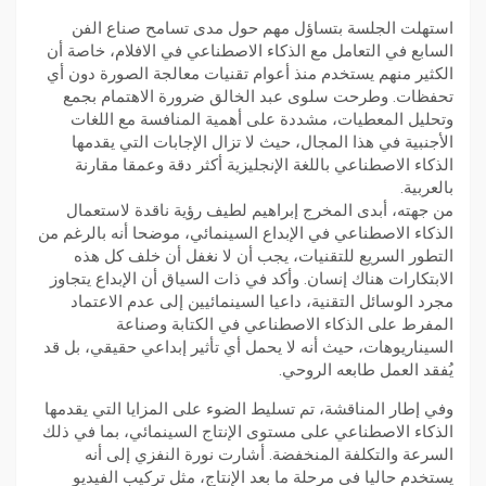
استهلت الجلسة بتساؤل مهم حول مدى تسامح صناع الفن
السابع في التعامل مع الذكاء الاصطناعي في الافلام، خاصة أن
الكثير منهم يستخدم منذ أعوام تقنيات معالجة الصورة دون أي
تحفظات. وطرحت سلوى عبد الخالق ضرورة الاهتمام بجمع
وتحليل المعطيات، مشددة على أهمية المنافسة مع اللغات
الأجنبية في هذا المجال، حيث لا تزال الإجابات التي يقدمها
الذكاء الاصطناعي باللغة الإنجليزية أكثر دقة وعمقا مقارنة
بالعربية.
من جهته، أبدى المخرج إبراهيم لطيف رؤية ناقدة لاستعمال
الذكاء الاصطناعي في الإبداع السينمائي، موضحا أنه بالرغم من
التطور السريع للتقنيات، يجب أن لا نغفل أن خلف كل هذه
الابتكارات هناك إنسان. وأكد في ذات السياق أن الإبداع يتجاوز
مجرد الوسائل التقنية، داعيا السينمائيين إلى عدم الاعتماد
المفرط على الذكاء الاصطناعي في الكتابة وصناعة
السيناريوهات، حيث أنه لا يحمل أي تأثير إبداعي حقيقي، بل قد
يُفقد العمل طابعه الروحي.
وفي إطار المناقشة، تم تسليط الضوء على المزايا التي يقدمها
الذكاء الاصطناعي على مستوى الإنتاج السينمائي، بما في ذلك
السرعة والتكلفة المنخفضة. أشارت نورة النفزي إلى أنه
يستخدم حاليا في مرحلة ما بعد الإنتاج، مثل تركيب الفيديو