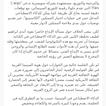
والترجمة والتوزيع، مستشهدة بشركة سويسرية تدعى “L’argo
Film” التي تقدم حلولا رقمية للتوزيع السينمائي، مع توقعات
دقيقة لنسبة نجاح كل طريقة. كما يمكن للذكاء الاصطناعي
التدخل حتى في عمليات اختيار الممثلين “الكاستينغ”، عبر تقديم
توصيات حول مدى ملاءمة الممثلين لأدوار معينة.
لكن، يبقى الخلاف حول مسألة الإبداع حاضرا بقوة. أبدى ابراهيم
لطيف تحفّظه الكبير على دور الذكاء الاصطناعي في الكتابة،
موضحا أن تجربته مع هذه التكنولوجيا كشفت عن سطحيتها وقلة
عمقها. واعتبر أن هذه الأدوات تفسد الطابع الإنساني والروحي
الذي يتميز به الإبداع الفني، متسائلا عن جدوى الإبداع إذا كان
المخرج لا يستطيع التعبير عن رؤيته الخاصة.
لم تكن الجلسة خالية من الحوارات حول هوية السينما العربية
في ظل العولمة الرقمية. أشار الحاضرون إلى ضرورة تعزيز
الهوية الثقافية العربية في مواجهة الهيمنة الأمريكية، معتبرين أن
الثقافة الأمريكية ليست مصدرا للخوف لأنها تفتقر إلى الحضارة
العميقة، على حد تعبيره. ودعا إلى الابتعاد عن التفاهة والسعي
نحو ابتكار سينما جديدة تعبر عن الروح العربية.
الذكاء الاصطناعي في السينما، حسب ما تم التطرق إليه في
الجلسة، يقدم وعودا كبيرة بالسرعة والكفاءة وتخفيض