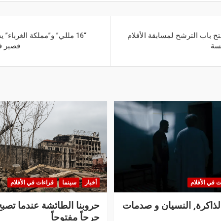
ب الترشح لمسابقة الأفلام
“16 مللي” و”مملكة الغرباء”
مسة
قصير ف
ت في الأفلام
أخبار
سينما
قراءات في الأفلام
الذاكرة, النسيان و صدمات
حروبنا الطائشة عندما تصبح
جرحاً مفتوحاً