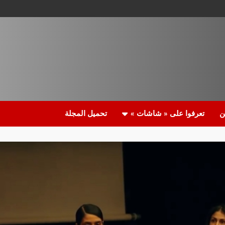
ن
تعرفوا على « شاشات »
تحميل المجلة