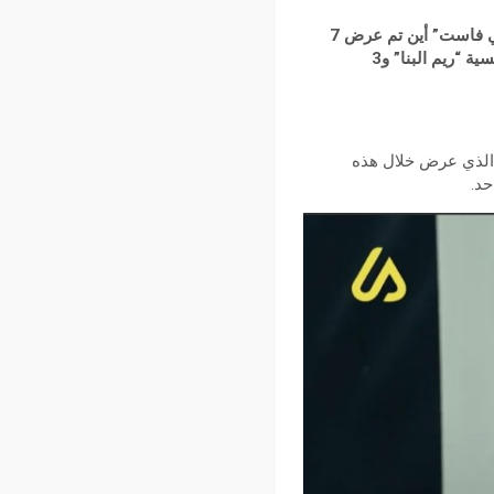
نظمت شبكة “في منا” أمس 17 مارس 2023 بقاعة الفن الرابع بتونس العاصمة، تظاهرة “في منا سيني فاست” أين تم عرض 7
أفلام من 7 دول مختلفة، عقبتها جلسة نقاش أدارها الصحفي “الحبيب الطرابلسي” بحضور الممثلة التونسية “ريم البنا” و3
-الذي عرض خلال هذه
حد.