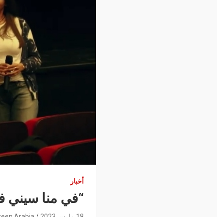
أخبار
“في منا سيني ف
18 مارس 2023
reen Arabia