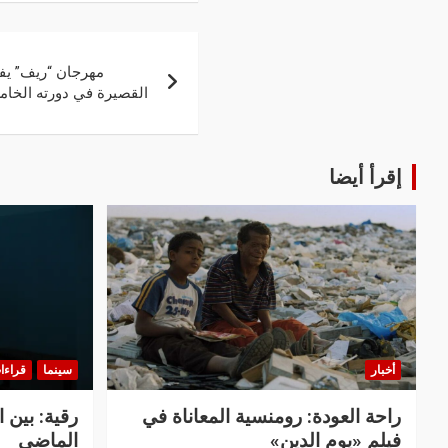
مهرجان “ريف” يفتح با
القصيرة في دورته الخا
إقرأ أيضا
أخبار
سينما
قراءا
راحة العودة: رومنسية المعاناة في
رقية: بين 
فيلم «يوم الدين»
الماضي