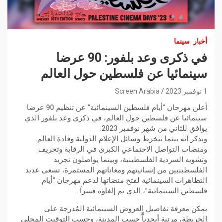
أخبار
سينما
في ذكرى وعد بلفور: 90 عرضا
سينمائيا عن فلسطين حول العالم
1 نوفمبر 2023
Screen Arabia
أعلن مهرجان “أيام فلسطين السينمائية” عن تنظيم 90 عرضا
سينمائيا عن فلسطين حول العالم، في ذكرى وعد بلفور الذي
يوافق للثاني من شهر نوفمبر 2023.
ويذكر أنه بينما تنخرط وسائل الإعلام الدولية وقادة العالم
ومنصات التواصل الاجتماعي الكبرى في الرقابة وتحريف
وتشويه السردية الفلسطينية، وبينما يواصلون تجريد
الفلسطينيين من إنسانيتهم ومعاناتهم المستمرة، تسعى عديد
التظاهرات السينمائية لفتح منضاتها لدعم مهرجان “أيام
فلسطين السينمائية”، الذي تم إلغاؤه قسراً.
يمكن معرفة تفاصيل العروض السينمائية المُدرجة على
الخريطة، مرتبة أبجدياًّ حسب المدينة، وحسب التوقيت المحلي