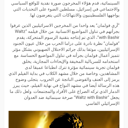
السينمائية، قدم هؤلاء المخرجون صورة نقدية للواقع السياسي
والاجتماعي في إسرائيل، مسلطين الضوء على التحديات التي
يواجهها الفلسطينيون والانتهاكات التي يتعرضون لها.
“آري فولمان” يعد واحدا من المخرجين الاسرائيليين الذين عرفوا
بجرأتهم في تناول المواضيع الانسانية. من خلال فيلمه “Waltz
with Bashir”، الذي تم إنتاجه بتقنية الرسوم المتحركة، يقدم
“فولمان” نظرة نادرة على دراما الحرب من خلال عيون الجنود
الإسرائيليين، موثقا بذلك جرائم الاحتلال الصهيوني بشكل مؤثر.
تتميز أعمال فولمان بجرأته في تناول المواضيع الحساسة. مع
استخدامه للسريالية المخيفة والإيحاءات المجازية، يخلق
فولمان تجربة سينمائية مؤثرة تترك انطباعا عميقا لدى
المشاهدين، وخاصة من خلال مشهد الكلاب في بداية الفيلم الذي
يرمز إلى العنف والفوضى الناتجة عن الحروب. يتجلى وضوح
هذه الرسالة أيضا في مشهد النواح في نهاية الفيلم، حيث يبرز
الدمار الذي تركه الصراع على الأفراد والمجتمعات. ولعل ذلك ما
يجعل “Waltz with Bashir” صرخة سينمائية ضد العدوان
الإسرائيلي القاسي.