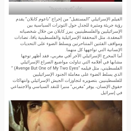
فيلم “عروس سورية”
الفيلم الإسرائيلي “المستقبل” من إخراج “ناعوم كابلان” يقدم
رؤية جريئة ومثيرة للجدل حول التوترات السياسية بين
الإسرائيليين والفلسطينيين. يبرز كابلان من خلال شخصياته
المعقدة، مثل المحققة الإسرائيلية والفلسطينية يافا، تضادات
ومواقف الفئتين المتناحرتين ويسلط الضوء على التحديات
الإنسانية التي تواجهها كل منهما.
أما المخرج الإسرائيلي الآخر آفي مغربي، فقد أظهر توجها
مشابها في أفلامه التي تناولت مواضيع الصراع الإسرائيلي
الفلسطيني، مثل فيلمه “Avenge But One of My Two Eyes) ”
الذي يسلط الضوء على معاملة الجنود الإسرائيليين
للفلسطينيين. بتصويره لتجاوزات الجيش الإسرائيلي وانتهاكات
حقوق الإنسان، يوفر “مغربي” منبرا للنقد السياسي والاجتماعي
في إسرائيل.