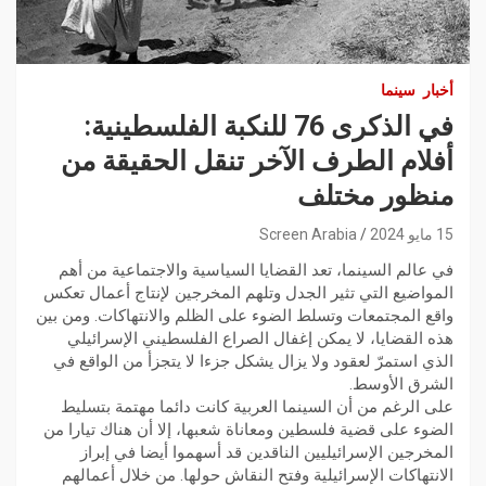
أخبار
سينما
في الذكرى 76 للنكبة الفلسطينية:
أفلام الطرف الآخر تنقل الحقيقة من
منظور مختلف
15 مايو 2024
Screen Arabia
في عالم السينما، تعد القضايا السياسية والاجتماعية من أهم
المواضيع التي تثير الجدل وتلهم المخرجين لإنتاج أعمال تعكس
واقع المجتمعات وتسلط الضوء على الظلم والانتهاكات. ومن بين
هذه القضايا، لا يمكن إغفال الصراع الفلسطيني الإسرائيلي
الذي استمرّ لعقود ولا يزال يشكل جزءا لا يتجزأ من الواقع في
الشرق الأوسط.
على الرغم من أن السينما العربية كانت دائما مهتمة بتسليط
الضوء على قضية فلسطين ومعاناة شعبها، إلا أن هناك تيارا من
المخرجين الإسرائيليين الناقدين قد أسهموا أيضا في إبراز
الانتهاكات الإسرائيلية وفتح النقاش حولها. من خلال أعمالهم