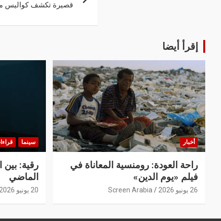
قصيرة تكشف كواليس مه
إقرأ أيضا
أخبار
سينما
قراءا
راحة العودة: رومنسية المعاناة في
رقية: بين 
فيلم «يوم الدين»
الماضي
26 يونيو 2026
Screen Arabia
20 يونيو 2026