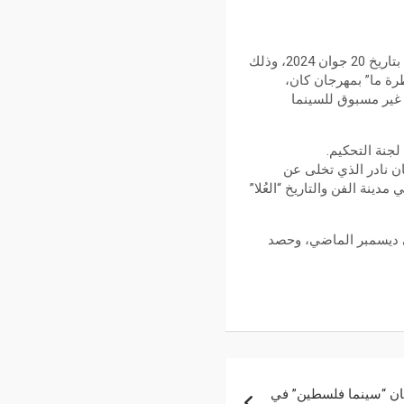
أعلنت “مؤسسة البحر الأحمر السينمائي” عن عرض فيلم “نورة” في صالات السينما السعودية والعالمية بتاريخ 20 جوان 2024، وذلك
 قسم “نظرة ما” بمهرجان كان،
غير مسبوق للسينما
جنة التحكيم.
ان نادر الذي تخلى عن
دينة الفن والتاريخ “العُلا”
في ديسمبر الماضي، وحصد
جان “سينما فلسطين” في