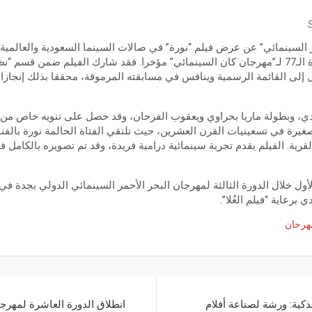
بعد نجاحه اللافت خلال الدورة الـ77 لـ”مهرجان كان السينمائي” مؤخرا. فقد شارك الفيلم ضمن
لى القائمة الرسمية وينافس في مسابقته المرموقة، محققا بذلك إنجازا 
يدي، وبطولة ماريا بحراوي ويعقوب الفرحان، وقد حصل على تنويه خاص من ل
غيرة في تسعينيات القرن العشرين، حيث تلتقي الفتاة الحالمة نورة بالفن
ية. الفيلم يقدم تجربة سينمائية درامية فريدة، وقد تم تصويره بالكامل في م
أول خلال الدورة الثالثة لمهرجان البحر الأحمر السينمائي الدولي بجدة 
برعاية “فيلم العُلا”.
هرجان
ذكية: ورشة لصناعة أفلام
انطلاق الدورة العاشرة لمهر