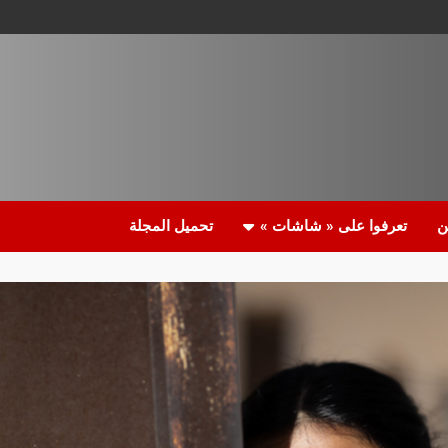
ن
تعرفوا على « شاشات »
تحميل المجلة