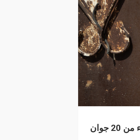
فيلم “نورة” في قاعات السينما السعودية والعالمية ابتداء من 20 جوان