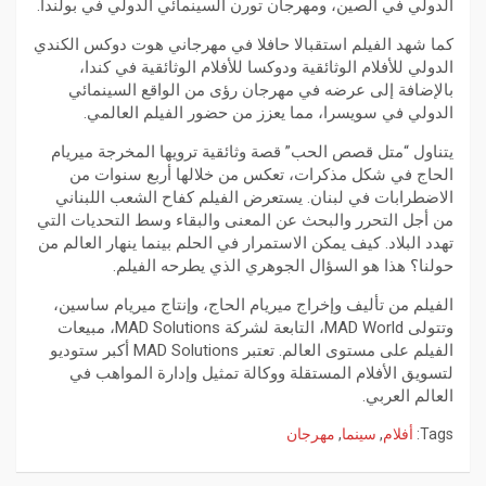
الدولي في الصين، ومهرجان تورن السينمائي الدولي في بولندا.
كما شهد الفيلم استقبالا حافلا في مهرجاني هوت دوكس الكندي
الدولي للأفلام الوثائقية ودوكسا للأفلام الوثائقية في كندا،
بالإضافة إلى عرضه في مهرجان رؤى من الواقع السينمائي
الدولي في سويسرا، مما يعزز من حضور الفيلم العالمي.
يتناول “متل قصص الحب” قصة وثائقية ترويها المخرجة ميريام
الحاج في شكل مذكرات، تعكس من خلالها أربع سنوات من
الاضطرابات في لبنان. يستعرض الفيلم كفاح الشعب اللبناني
من أجل التحرر والبحث عن المعنى والبقاء وسط التحديات التي
تهدد البلاد. كيف يمكن الاستمرار في الحلم بينما ينهار العالم من
حولنا؟ هذا هو السؤال الجوهري الذي يطرحه الفيلم.
الفيلم من تأليف وإخراج ميريام الحاج، وإنتاج ميريام ساسين،
وتتولى MAD World، التابعة لشركة MAD Solutions، مبيعات
الفيلم على مستوى العالم. تعتبر MAD Solutions أكبر ستوديو
لتسويق الأفلام المستقلة ووكالة تمثيل وإدارة المواهب في
العالم العربي.
Tags:
أفلام
,
سينما
,
مهرجان