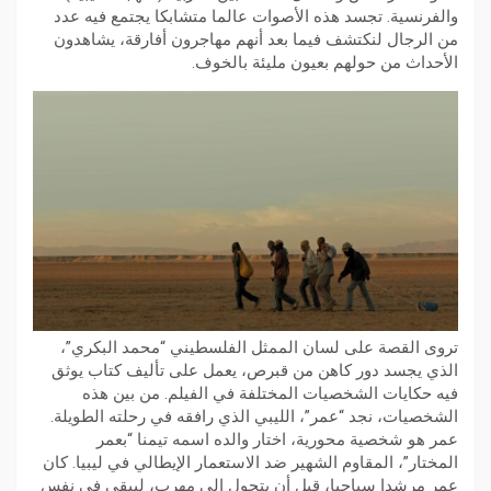
والفرنسية. تجسد هذه الأصوات عالما متشابكا يجتمع فيه عدد
من الرجال لنكتشف فيما بعد أنهم مهاجرون أفارقة، يشاهدون
الأحداث من حولهم بعيون مليئة بالخوف.
تروى القصة على لسان الممثل الفلسطيني “محمد البكري”،
الذي يجسد دور كاهن من قبرص، يعمل على تأليف كتاب يوثق
فيه حكايات الشخصيات المختلفة في الفيلم. من بين هذه
الشخصيات، نجد “عمر”، الليبي الذي رافقه في رحلته الطويلة.
عمر هو شخصية محورية، اختار والده اسمه تيمنا “بعمر
المختار”، المقاوم الشهير ضد الاستعمار الإيطالي في ليبيا. كان
عمر مرشدا سياحيا، قبل أن يتحول إلى مهرب، ليبقى في نفس