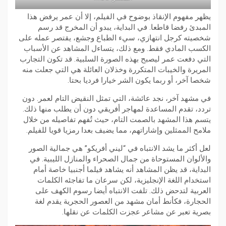
يظهر مفهوم الإنقاذ بوضوح في الفيلم، إلا أن عمر يرفض هذا
المبدئ رفضا قاطعا. في البداية، يبدو أن المخرج قد رسم
شخصيته كرجل انتهازي، سيء الطباع وجشع، يقتصر عمله على
الكسب المادي فقط. ومع ذلك، يتساءل المشاهد عن الأسباب
التي دفعت عمر ليصبح بهذه الصورة السلبية. قد تكون التجارب
المريرة والخيبات المتكررة وخذلان العائلة هي التي جعلت منه
شخصا آخر، أو ربما يكون الشر خيارا فرديا بحتا.
في مشهد آخر، نجد عائشة، التي تمثل النقيض التام لعمر. دون
تردد، تقدم المساعدة لمهاجر أفريقي دون أن يطلب منها ذلك.
يتسم هذا المشهد بالصمت التام، حيث تُفهم تفاصيله من خلال
ملامح الممثلين وإشاراتهم، مما يضيف بعدا رمزيا قويا للفيلم.
لعل أكثر ما يشد الانتباه في “ليني أفريكو” هي جمالية الصور
والألوان المستوحاة من جمال الصحراء والمنازل الليبية. في
البداية، قد يظن المشاهد أنه يشاهد فيلما أجنبيا خاصة أمام
استخدام اللغة الإنجليزية، لكن سرعان ما تفاجئه الكلمات
العربية لتدحض ذلك. تلفت الانتباه أيضا رسوم الكهف على
الحجارة، فكأنط أمان مشهد من العصور الحجرية يقدم لغة
بصرية تعبر عن مشاعر عجزت الكلمات عن نقلها.