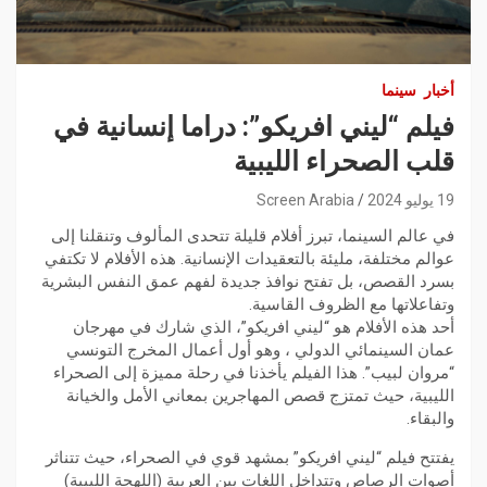
أخبار
سينما
فيلم “ليني افريكو”: دراما إنسانية في
قلب الصحراء الليبية
19 يوليو 2024
Screen Arabia
في عالم السينما، تبرز أفلام قليلة تتحدى المألوف وتنقلنا إلى
عوالم مختلفة، مليئة بالتعقيدات الإنسانية. هذه الأفلام لا تكتفي
بسرد القصص، بل تفتح نوافذ جديدة لفهم عمق النفس البشرية
وتفاعلاتها مع الظروف القاسية.
أحد هذه الأفلام هو “ليني افريكو”، الذي شارك في مهرجان
عمان السينمائي الدولي ، وهو أول أعمال المخرج التونسي
“مروان لبيب”. هذا الفيلم يأخذنا في رحلة مميزة إلى الصحراء
الليبية، حيث تمتزج قصص المهاجرين بمعاني الأمل والخيانة
والبقاء.
يفتتح فيلم “ليني افريكو” بمشهد قوي في الصحراء، حيث تتناثر
أصوات الرصاص وتتداخل اللغات بين العربية (اللهجة الليبية)