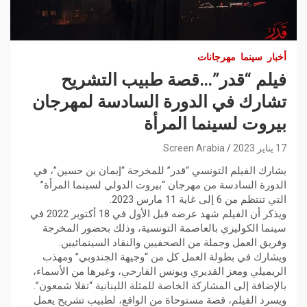
أخبار
سينما
مهرجانات
فيلم “قدر”…قصة طبيب التشريح
تشارك في الدورة السادسة لمهرجان
بيروت لسينما المرأة
17 يناير 2023
Screen Arabia
يشارك الفيلم التونسي “قدر” للمخرجة “إيمان بن حسين”، في
الدورة السادسة من مهرجان “بيروت الدولي لسينما المرأة”
التي تنتظم من 6 إلى غاية 11 مارس 2023.
ويذكر أن الفيلم شهد عرضه قبل الأول في 18 أكتوبر 2022 في
سينما الكوليزي بالعاصمة التونسية، وذلك بحضور المخرجة
وفريق العمل وجملة من الصحفيين والنقاد السينمائيين.
ويشارك في بطولة العمل كل من “وجيهة الجندوبي” ومهذب
الريميلي ومعز القديري ويونس الفارحي، وغيرها من الأسماء،
بالإضافة إلى المشاركة الخاصة للمثلة اللبنانية “تقلا شمعون”.
ويسرد الفيلم، قصة مستوحاة من الواقع، لطبيب تشريح يعمل