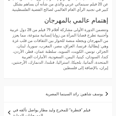
عن 20 فيلم سينمائي عربي والذي من شأنه أن يساهم بشكل
كبير في تجنيد الرأي العام العالمي لصالح القضية الفلسطينية.
إهتمام عالمي بالمهرجان
وتتضمن الدورة الأولى مشاركة أفلام 79 فيلم من 28 دول عربية
وأجنبية تطرح قضايا المرأة من زوايا إنسانية متنوعة، مما يعزز
من المهرجان ويجعله منصة للحوار بين الثقافات من قلب غزة
وهي: إيطاليا، فرنسا، العراق، مصر، المغرب، سوريا، لبنان،
الجزائر، تونس، الكويت، السويد، سلطنة عمان، قطر، الأردن،
كندا، السودان، كينيا، اليمن، السعودية، الأمارات العربية
المتحدة، ألمانيا، بلجيكا، استراليا، فنلندا، الدنمارك، الأرجنتين،
إيران، بالإضافة إلى فلسطين
يوسف شاهين: رائد السينما المصرية
فيلم “قنطرة” للمخرج وليد مطار يواصل تألقه في
المهرجانات الدولية