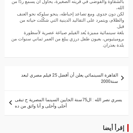
بالشقاوة والفوضى في قريته الصغيرة، يحاول أن يسمع ردًّا من
الله،
لكن دون جدوى. ومع تصاعد إحباطه، ينحو سلوكه نحو العنف
والظلام، ويتمرد على التقاليد الدينية التي شكّلت حياته من
قبل.
بلغة سينمائية مميزة يُعد الفيلم صياغة عصرية لأسطورة
بروميثيوس، بعيون طفل درزي يبلغ من العمر ثماني سنوات من
بلدة بعذران.
القاهرة السينمائي يعلن أن أفضل 25 فيلم مصري لبعد
سنة2000
يسري نصر الله : ال75سنة الجايين السينما المصرية ح تبقى
أحلى وأحلى و أنا واثق من ده
إقرأ أيضا