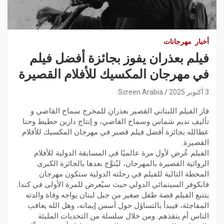
أخبار
مهرجانات
فيلم بعذران يفوز بجائزة أفضل فيلم
في مهرجان المكسيك للأفلام القصيرة
3 أكتوبر 2025
Screen Arabia
فاز الفيلم اللبناني القصير بعذرانِ للمخرج سماح القاضي و
تأليف نديم شماس وسماح القاضي، و إنتاج دارين حطيط وحنا
عطالله بجائزة أفضل فيلم قصير في مهرجان المكسيك للأفلام
القصيرة.
الفيلم عُرض لأول مرة عالميًا في المسابقة الدولية للأفلام
الروائية القصيرة بالمهرجان، ليُتوَّج بعدها بالجائزة الكبرى.
المحطة التالية للفيلم في رحلته الدولية ستكون مهرجان
فانكوفر السينمائي الدولي حيث سيُعرض للمرة الأولى في كندا.
يتتبع الفيلم قصة طفل صغير من جبل لبنان يواجه وفاة والدته
المفاجئة، فيبدأ بالتساؤل حول أسس إيمانه، وهل الله يعاقب
الناس أم ينقذهم. ومن خلال سلسلة من التحديات المليئة