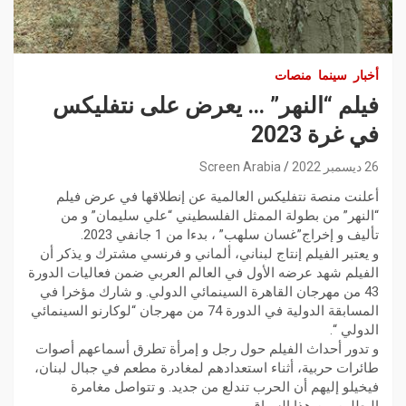
أخبار
سينما
منصات
فيلم “النهر” … يعرض على نتفليكس
في غرة 2023
26 ديسمبر 2022
Screen Arabia
أعلنت منصة نتفليكس العالمية عن إنطلاقها في عرض فيلم
“النهر” من بطولة الممثل الفلسطيني “علي سليمان” و من
تأليف و إخراج”غسان سلهب” ، بدءا من 1 جانفي 2023.
و يعتبر الفيلم إنتاج لبناني، ألماني و فرنسي مشترك و يذكر أن
الفيلم شهد عرضه الأول في العالم العربي ضمن فعاليات الدورة
43 من مهرجان القاهرة السينمائي الدولي. و شارك مؤخرا في
المسابقة الدولية في الدورة 74 من مهرجان “لوكارنو السينمائي
الدولي “.
و تدور أحداث الفيلم حول رجل و إمرأة تطرق أسماعهم أصوات
طائرات حربية، أثناء استعدادهم لمغادرة مطعم في جبال لبنان،
فيخيلو إليهم أن الحرب تندلع من جديد. و تتواصل مغامرة