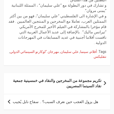
البطلين من هذا السياق .
و تشارك في دور البطولة مع “علي سليمان” ، الممثلة اللبنانية
“يمنى مروان”.
و في الإشارة الى الفلسطيني “علي سليمان”، فهو من بين أكثر
الممثلين العرب، تعاملا مع المخرجين و المنتجين العالميين . فقد
قام مؤخرا بالمشاركة في الفيلم الأخير للمخرج الأمريكي
“تيرانس ماليك” . بالإضافة إلى عديد الأعمال العربية التي
نافست أفلاما أجنبية في عديد المسابقات في المهرجانات
الدولية .
Tags:
أفلام
,
سينما
,
علي سليمان
,
مهرجان "لوكارنو السينمائي الدولي
,
نتفليكس
تكريم مجموعة من المخرجين والنقاد في خمسينية جمعية
نقاد السينما المصريين
هل يزول العجب حين نعرف السبب؟ .. سفاح نابل يُجيب