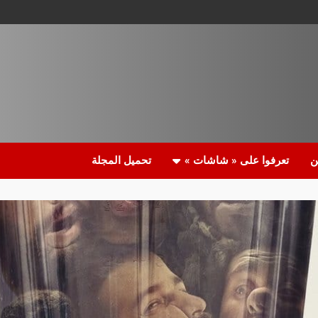
ن
تعرفوا على « شاشات »
تحميل المجلة