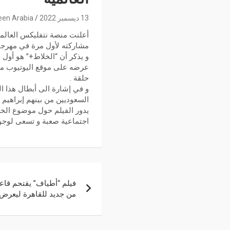
13 ديسمبر 2022
een Arabia
مشاركته لأول مرة في مهرجان 
و يذكر أن “الخلاط+” هو أول
حلقة .
و في إشارة الى أبطال هذا ا
السعوديين من بينهم إبراهيم ا
يدور الفيلم حول موضوع ال
اجتماعية صعبة و تسعى لوجود 
فيلم “أطياف” يقتحم قاعا
من جديد للقاهرة ليعرض 