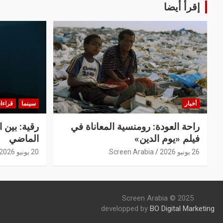
إقرأ أيضا
أخبار
سينما
قراءا
راحة العودة: رومنسية المعاناة في
رقية: بين 
فيلم «يوم الدين»
الماضي
26 يونيو 2026
Screen Arabia
20 يونيو 2026
Screen Arabia © 2025
developped by
BO Digital Marketing