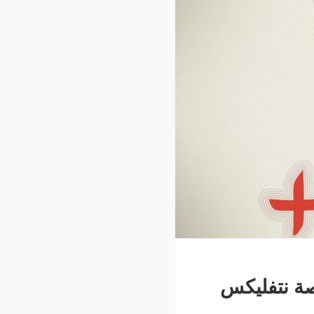
صة نتفليكس