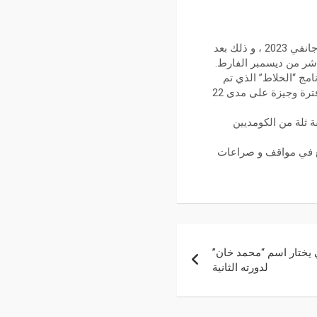
أعلنت منصة نتفليكس العالمية أنها ستستأنف عرض الفيلم السعودي “الخلاط+” في 190 دولة ، في 19 جانفي 2023 ، و ذلك بعد
اشر من ديسمبر الفارط.
مج “الخلاط” الذي تم
عرضه على موقع اليوتيوب منذ 3 سنوات و الذي بلغت نسبة مشاهدته إلى حدود 1,5 مليار مشاهدة في فترة وجيزة على مدى 22
 ثلة من الكومديين
ع في مواقف و صراعات
 يختار اسم “محمد خان”
لدورته الثانية