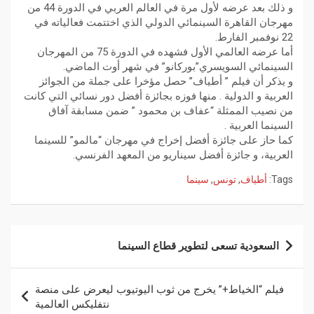
و ذلك بعد عرضه لأول مرة في العالم العربي في الدورة 44 من
مهرجان القاهرة السينمائي الدولي الذي اختتمت فعالياته في
22 نوفمبر الفارط.
أما عرضه العالمي الأول فشهده في الدورة 75 من المهرجان
السينمائي السويسري”بوركانو” في شهر أوت الماضي.
و يذكر أن فيلم ” أطياف” حصل مؤخرا على جملة من الجوائز
العربية و الدولية . منها فوزه بجائزة أفضل دور نسائي التي كانت
من نصيب الممثلة “عفاف بن محمود ” ضمن مسابقة آفاق
السينما العربية .
كما حاز على جائزة أفضل إخراج في مهرجان “مالمو” للسينما
العربية، و جائزة أفضل سيناريو من المعهد الفرنسي.
Tags:
أطياف
,
تونس
,
سينما
السعودية تسعى لتطوير قطاع السينما
فيلم “الخياط+” يخرج من ثوب اليوتيوب ليعرض على منصة
نتفليكس العالمية