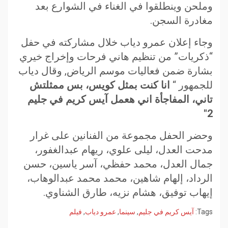
وملحن وينطلقوا في الغناء في الشوارع بعد
مغادرة السجن.
وجاء إعلان عمرو دياب خلال مشاركته في حفل
“ذكريات” من تنظيم هاني فرحات وإخراج خيري
بشارة ضمن فعاليات موسم الرياض, وقال دياب
للجمهور “
ا
نا كنت بمثل كويس، بس ممثلتش
تاني، المفاجأة اني هعمل آيس كريم في جليم
2″
وحضر الحفل مجموعة من الفنانين على غرار
مدحت العدل، ليلى علوي، ريهام عبدالغفور،
جمال العدل، محمد حفظي، آسر ياسين، حسن
الرداد، إلهام شاهين، محمد محمد عبدالوهاب،
إيهاب توفيق، هشام نزيه، طارق الشناوي.
Tags:
آيس كريم في جليم
,
سينما
,
عمرو دياب
,
فيلم